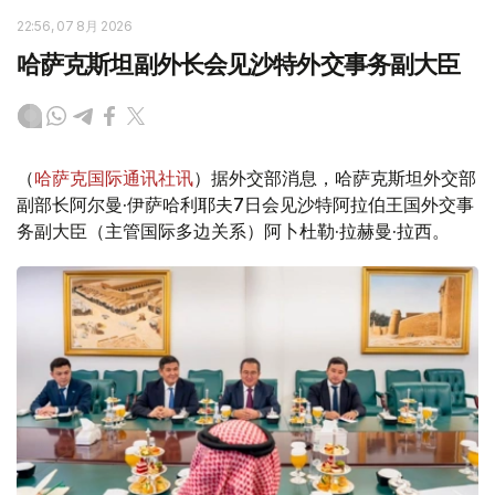
22:56, 07 8月 2026
哈萨克斯坦副外长会见沙特外交事务副大臣
（
哈萨克国际通讯社讯
）据外交部消息，哈萨克斯坦外交部
副部长阿尔曼·伊萨哈利耶夫7日会见沙特阿拉伯王国外交事
务副大臣（主管国际多边关系）阿卜杜勒·拉赫曼·拉西。