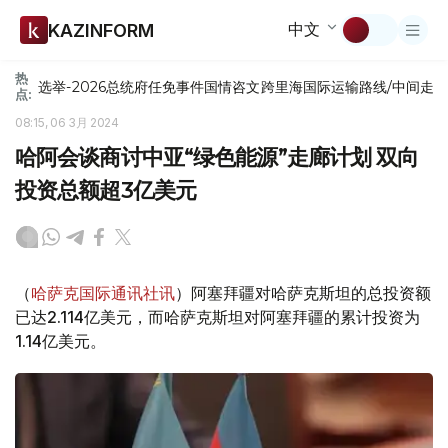
中文
KAZINFORM
热
选举-2026
总统府
任免
事件
国情咨文
跨里海国际运输路线/中间走
点:
08:15, 06 3月 2024
哈阿会谈商讨中亚“绿色能源”走廊计划 双向
投资总额超3亿美元
（
哈萨克国际通讯社讯
）阿塞拜疆对哈萨克斯坦的总投资额
已达2.114亿美元，而哈萨克斯坦对阿塞拜疆的累计投资为
1.14亿美元。