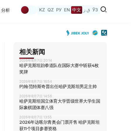
KZ
QZ
РУ
EN
中文
ق ز
ЎЗ
分析
相关新闻
2026年8月7日 20:14
哈萨克斯坦跆拳道队在国际大赛中斩获4枚
奖牌
2026年8月7日 16:54
约翰·范特斯奇普出任哈萨克斯坦男足主帅
2026年8月7日 14:56
哈萨克斯坦国立体育大学晋级世界大学生国
际象棋团体赛八强
2026年8月7日 13:55
2026年达喀尔青奥会门票开售 哈萨克斯坦
获11个项目参赛资格