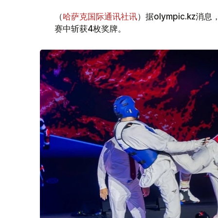
（
哈萨克国际通讯社讯
）据olympic.k
赛中斩获4枚奖牌。