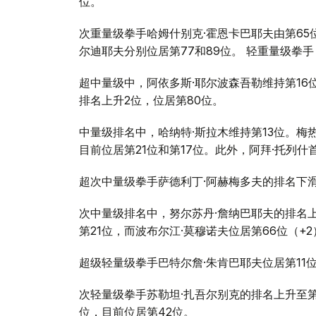
位。
次重量级拳手哈姆什别克·霍恩卡巴耶夫由第65
尔迪耶夫分别位居第77和89位。 轻重量级拳手
超中量级中，阿依多斯·耶尔波森吾勒维持第16位
排名上升2位，位居第80位。
中量级排名中，哈纳特·斯拉木维持第13位。梅
目前位居第21位和第17位。此外，阿拜·托列什首
超次中量级拳手萨德利丁·阿赫梅多夫的排名下滑
次中量级排名中，努尔苏丹·詹纳巴耶夫的排名上
第21位，而波布尔江·莫穆诺夫位居第66位（+2
超级轻量级拳手巴特尔詹·朱肯巴耶夫位居第11
次轻量级拳手苏勒坦·扎吾尔别克的排名上升至第
位，目前位居第42位。