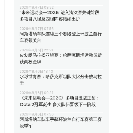
2026年8月7日 09:32
“未来运动会—2026”进入淘汰赛关键阶段
多项目八强及四强阵容陆续出炉
2026年8月7日 07:56
阿斯塔纳车队连续三个赛段登上环波兰自行
车赛领奖台
2026年8月6日 22:53
皮划艇马拉松亚锦赛：哈萨克斯坦运动员斩
获两枚金牌
2026年8月6日 18:40
水球世青赛：哈萨克斯坦队大比分击败乌拉
圭
2026年8月6日 09:31
《未来运动会—2026》多项目激战正酣：
Dota 2冠军诞生 多支队伍晋级下一阶段
2026年8月6日 07:56
阿斯塔纳车队车手获环波兰自行车赛第三赛
段季军