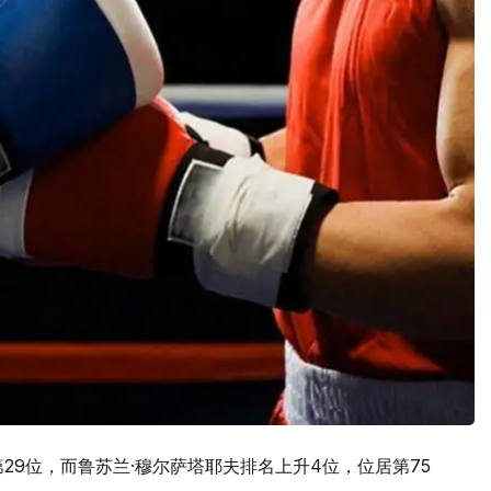
29位，而鲁苏兰·穆尔萨塔耶夫排名上升4位，位居第75