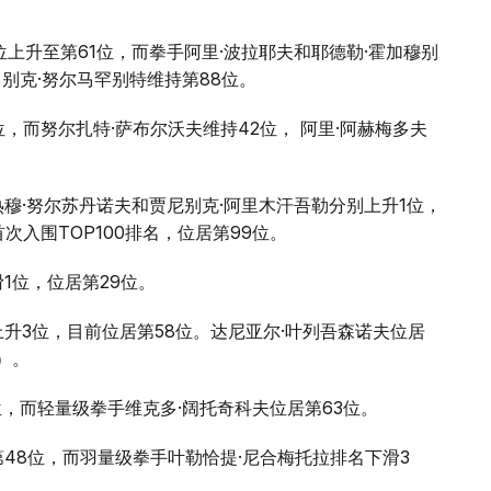
位上升至第61位，而拳手阿里·波拉耶夫和耶德勒·霍加穆别
 别克·努尔马罕别特维持第88位。
，而努尔扎特·萨布尔沃夫维持42位， 阿里·阿赫梅多夫
热穆·努尔苏丹诺夫和贾尼别克·阿里木汗吾勒分别上升1位，
次入围TOP100排名，位居第99位。
1位，位居第29位。
升3位，目前位居第58位。达尼亚尔·叶列吾森诺夫位居
）。
位，而轻量级拳手维克多·阔托奇科夫位居第63位。
48位，而羽量级拳手叶勒恰提·尼合梅托拉排名下滑3