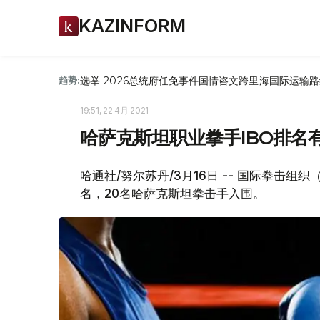
KAZINFORM
选举-2026
总统府
任免
事件
国情咨文
跨里海国际运输路
趋势:
19:51, 22 4月 2021
哈萨克斯坦职业拳手IBO排名
哈通社/努尔苏丹/3月16日 -- 国际拳击组
名，20名哈萨克斯坦拳击手入围。