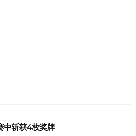
赛中斩获4枚奖牌