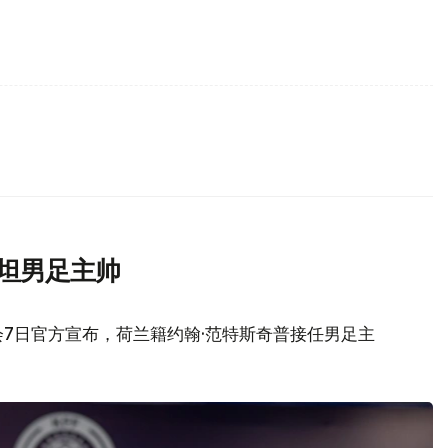
斯坦男足主帅
7日官方宣布，荷兰籍约翰·范特斯奇普接任男足主