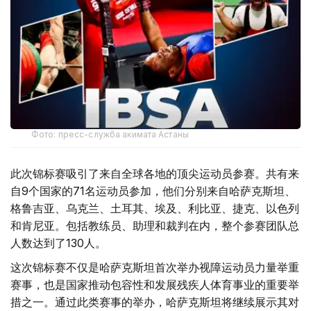
Фото: пресс-служба акимата Астаны
此次锦标赛吸引了来自全球各地的顶尖运动员参赛。共有来
自9个国家的71名运动员参加，他们分别来自哈萨克斯坦、
格鲁吉亚、乌克兰、土耳其、埃及、利比亚、捷克、以色列
和肯尼亚。包括教练员、助理和裁判在内，整个参赛团队总
人数达到了130人。
这次锦标赛不仅是哈萨克斯坦首次举办视障运动员力量举重
赛事，也是国家推动包容性和发展残疾人体育事业的重要举
措之一。通过此类赛事的举办，哈萨克斯坦将继续展示其对