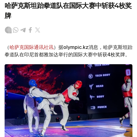
哈萨克斯坦跆拳道队在国际大赛中斩获4枚奖
牌
（
哈萨克国际通讯社讯
）据olympic.kz消息，哈萨克斯坦跆
拳道队在印尼首都雅加达举行的国际大赛中斩获4枚奖牌。