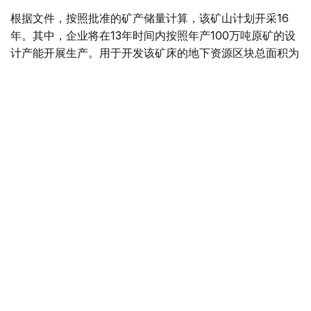
根据文件，按照批准的矿产储量计算，该矿山计划开采16
年。其中，企业将在13年时间内按照年产100万吨原矿的设
计产能开展生产。用于开发该矿床的地下资源区块总面积为
4.499平方公里。
“矿山总体生产能力确定为年产100万吨，之后产量
将逐步下降。根据设计阶段确定的矿产储量，矿山使
用年限为16年。其中，自按照设计产能（年产100万
吨）启动采矿作业之日起，矿山将运行13年。”文件
指出。
值得一提的是，矿产开采计划于2028年启动。在此之前，
项目方计划建设用于加工开采矿石的选矿厂，同时开展为期
一年的矿山基建工程和矿山准备工程。正式开始采矿后，这
些工作还将与矿山生产同步进行。
“采用地下开采方式时，剥离工作分为矿山基建工程
和矿山准备工程。在阿克索兰矿床开始采矿前，将在
2027年集中开展为期一年的矿山基建和准备工作。