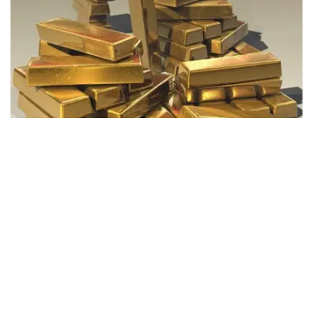
Фото: Pixabay
据哈萨克斯坦国家银行公布的数据，目前1克黄金价格为
61889.33坚戈。
相比一周前的61925.12坚戈，每克下跌35.79坚戈。
世界黄金协会数据显示，2026年上半年国际黄金市场波动
明显。今年1月，国际金价曾12次刷新历史纪录，最高升至
每金衡盎司5405美元；但到6月，金价一度回落至每金衡盎