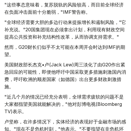
"这些事态意味着，复苏脱轨的风险较高，而目前全球经济
在负面冲击面前十分脆弱，"IMF警告称。
"全球经济需要大胆的多边行动来提振增长和遏制风险，"它
补充说。"20国集团现在必须拿出计划，利用现有财政空间
提高公共投资和补充结构性改革，从而协调支持需求。"
然而，G20财长们似乎不太可能在本周开会时达到IMF的期
望。
美国财政部长杰克•卢(Jack Lew)周三淡化了由G20作出紧
急回应的可能性，即便他呼吁中国采取更多措施刺激国内消
费，呼吁欧洲的顺差国家（如德国）出台更多财政刺激措
施。
"近几个月的情况已经充分表明，全球需求疲软的问题不是
大家都指望美国就能解决的，"他对彭博电视(Bloomberg
TV)表示。
卢坚称，在许多情况下，实体经济的表现好于金融市场的感
知。"现在不是危机时刻，"他表示。"不要指望在非危机环