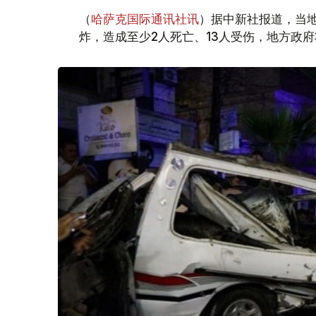
（
哈萨克国际通讯社讯
）据中新社报道，当
炸，造成至少2人死亡、13人受伤，地方政