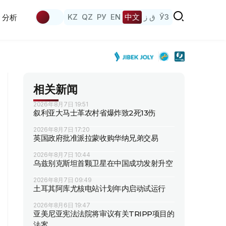
KZ
QZ
РУ
EN
中文
ق ز
ЎЗ
分析
相关新闻
2026年8月7日 19:51
叙利亚大马士革农村省爆炸致2死13伤
2026年8月7日 17:20
英国政府批准派拉蒙收购华纳兄弟交易
2026年8月7日 10:44
乌兹别克斯坦首颗卫星在中国成功发射升空
2026年8月7日 09:49
土耳其阿库尤核电站计划年内启动试运行
2026年8月6日 19:47
亚美尼亚宪法法院将审议有关TRIPP项目的
法案