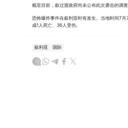
截至目前，叙过渡政府尚未公布此次袭击的调查
恐怖爆炸事件在叙利亚时有发生。当地时间7月
成1人死亡、36人受伤。
叙利亚
国际
木合塔尔 哈力木拉
编译
17:20, 07 8月 2026