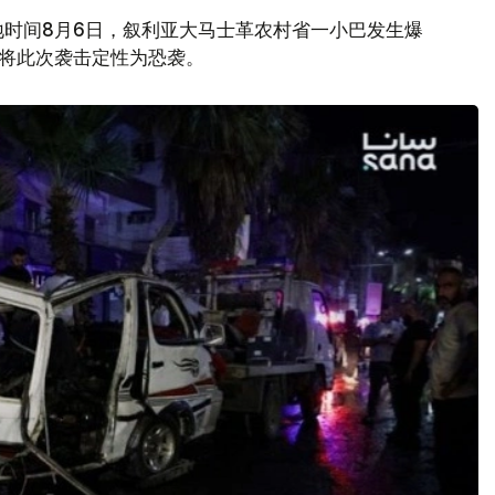
地时间8月6日，叙利亚大马士革农村省一小巴发生爆
府将此次袭击定性为恐袭。