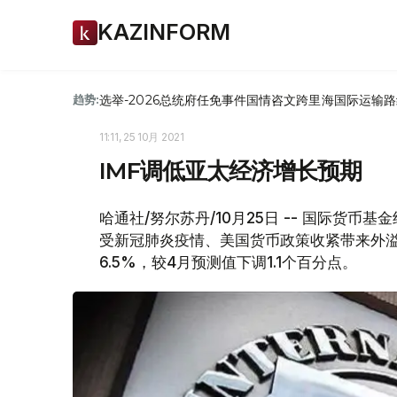
KAZINFORM
选举-2026
总统府
任免
事件
国情咨文
跨里海国际运输路
趋势:
11:11, 25 10月 2021
IMF调低亚太经济增长预期
哈通社/努尔苏丹/10月25日 -- 国际货币
受新冠肺炎疫情、美国货币政策收紧带来外溢
6.5%，较4月预测值下调1.1个百分点。