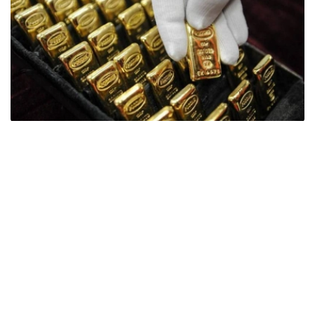
Фото: ӨзА
季度报告显示，哈萨克斯坦国家银行黄金储备增加了15吨。
波兰是2026年第二季度最大的黄金买家。该国在2026年第
二季度增加了51吨黄金储备。
中国购买了33吨黄金，乌兹别克斯坦购买了16吨，哈萨克
斯坦购买了15吨。约旦和捷克共和国的中央银行也分别增加
了6吨黄金储备。
全球各国央行在第二季度共购买了约289吨黄金，比2025年
同期增长了62%。去年同期，黄金购买量约为178吨。