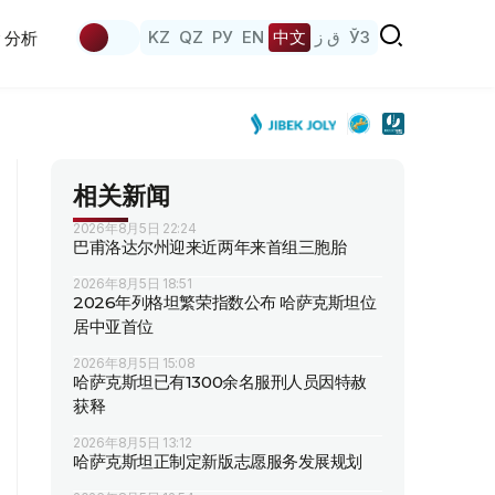
KZ
QZ
РУ
EN
中文
ق ز
ЎЗ
分析
相关新闻
2026年8月5日 22:24
巴甫洛达尔州迎来近两年来首组三胞胎
2026年8月5日 18:51
2026年列格坦繁荣指数公布 哈萨克斯坦位
居中亚首位
2026年8月5日 15:08
哈萨克斯坦已有1300余名服刑人员因特赦
获释
2026年8月5日 13:12
哈萨克斯坦正制定新版志愿服务发展规划