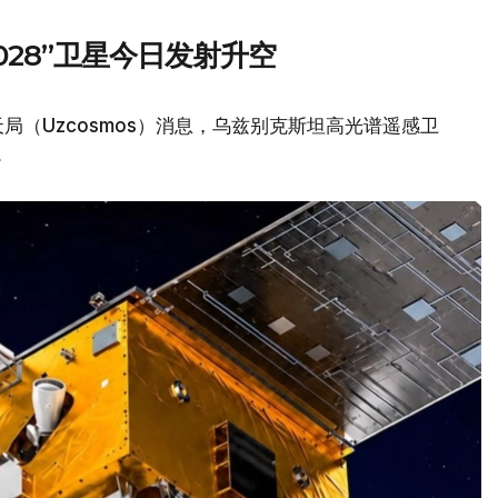
2028”卫星今日发射升空
（Uzcosmos）消息，乌兹别克斯坦高光谱遥感卫
。