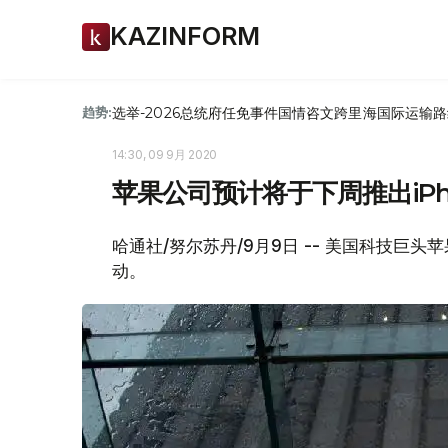
KAZINFORM
选举-2026
总统府
任免
事件
国情咨文
跨里海国际运输路
趋势:
14:30, 09 9月 2020
苹果公司预计将于下周推出iPho
哈通社/努尔苏丹/9月9日 -- 美国科技巨
动。