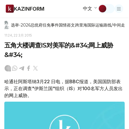
中文
KAZINFORM
热
选举-2026
总统府
任免
事件
国情咨文
跨里海国际运输路线/中间走
点:
11:24, 22 3月 2015
五角大楼调查IS对美军的&#34;网上威胁
&#34;
哈通社阿斯塔纳3月22 日电，据BBC报道，美国国防部表
示，正在调查"伊斯兰国"组织（IS）对100名军方人员发出
的网上威胁。