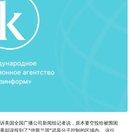
诉美国全国广播公司新闻组记者说，原本要空投给被围困
果却误投到了"伊斯兰国"武装分子控制的区域内。 这位