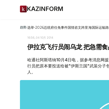
KAZINFORM
选举-2026
总统府
任免
事件
国情咨文
跨里海国际运输路
趋势:
16:56, 04 10月 2014
伊拉克飞行员闹乌龙 把急需食
哈通社阿斯塔纳10月4日电，据参考消息网援
行员把原本要投送给被"伊斯兰国"武装分子
人。