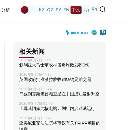
KZ
QZ
РУ
EN
中文
ق ز
ЎЗ
分析
相关新闻
2026年8月7日 19:51
叙利亚大马士革农村省爆炸致2死13伤
2026年8月7日 17:20
英国政府批准派拉蒙收购华纳兄弟交易
2026年8月7日 10:44
乌兹别克斯坦首颗卫星在中国成功发射升空
2026年8月7日 09:49
土耳其阿库尤核电站计划年内启动试运行
2026年8月6日 19:47
亚美尼亚宪法法院将审议有关TRIPP项目的
法案