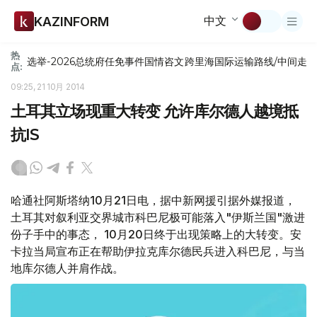
中文
KAZINFORM
热
选举-2026
总统府
任免
事件
国情咨文
跨里海国际运输路线/中间走
点:
09:25, 21 10月 2014
土耳其立场现重大转变 允许库尔德人越境抵
抗IS
哈通社阿斯塔纳10月21日电，据中新网援引据外媒报道，
土耳其对叙利亚交界城市科巴尼极可能落入"伊斯兰国"激进
份子手中的事态， 10月20日终于出现策略上的大转变。安
卡拉当局宣布正在帮助伊拉克库尔德民兵进入科巴尼，与当
地库尔德人并肩作战。