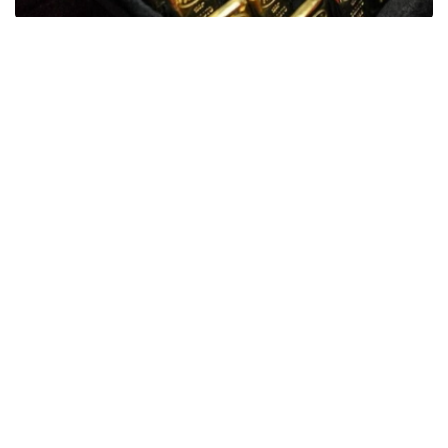
Фото: ӨзА
季度报告显示，哈萨克斯坦国家银行黄金储备增加了15吨。
波兰是2026年第二季度最大的黄金买家。该国在2026年第
二季度增加了51吨黄金储备。
中国购买了33吨黄金，乌兹别克斯坦购买了16吨，哈萨克
斯坦购买了15吨。约旦和捷克共和国的中央银行也分别增加
了6吨黄金储备。
全球各国央行在第二季度共购买了约289吨黄金，比2025年
同期增长了62%。去年同期，黄金购买量约为178吨。
世界黄金协会称，黄金需求的增长受到地缘政治不确定性、
本季度贵金属价格下跌，以及各国寻求国际储备多元化等因
素的影响。
根据该协会进行的一项调查，89%的央行行长预计未来一
年全球黄金储备量将会增加。45%的受访者表示，他们的