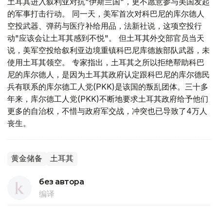
土耳其进入叙利亚对抗"伊斯兰国"，更不愿意参与美国发起
的军事打击行动。 同一天，美军首次对科巴尼的库尔德人
空投武器、弹药与医疗补给用品，法新社说，这项空投行
动"应该会让土耳其感到不悦"。 但土耳其外交部官员当天
说，美军空投给叙利亚边境重镇科巴尼库德族部队武器，未
使用土耳其领空。 专家指出，土耳其之所以拒绝帮助科巴
尼的库尔德人，是因为土耳其政府认定跟科巴尼的库尔德民
兵有联系的库尔德工人党(PKK)是该国的叛乱团体。三十多
年来，库尔德工人党(PKK)不断地要求土耳其政府给予他们
更多的自治权，不惜与政府军交战，冲突也已导致了4万人
丧生。
黄金储备
土耳其
без автора
编译