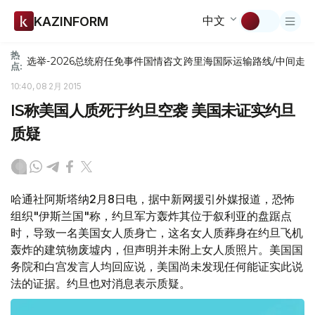
中文
KAZINFORM
热
选举-2026
总统府
任免
事件
国情咨文
跨里海国际运输路线/中间走
点:
10:40, 08 2月 2015
IS称美国人质死于约旦空袭 美国未证实约旦
质疑
哈通社阿斯塔纳2月8日电，据中新网援引外媒报道，恐怖
组织"伊斯兰国"称，约旦军方轰炸其位于叙利亚的盘踞点
时，导致一名美国女人质身亡，这名女人质葬身在约旦飞机
轰炸的建筑物废墟内，但声明并未附上女人质照片。美国国
务院和白宫发言人均回应说，美国尚未发现任何能证实此说
法的证据。约旦也对消息表示质疑。