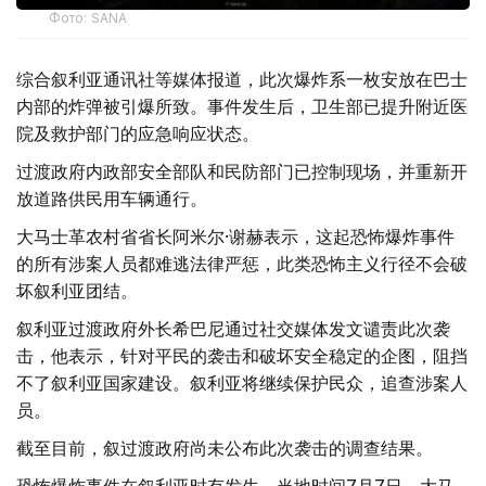
Фото: SANA
综合叙利亚通讯社等媒体报道，此次爆炸系一枚安放在巴士
内部的炸弹被引爆所致。事件发生后，卫生部已提升附近医
院及救护部门的应急响应状态。
过渡政府内政部安全部队和民防部门已控制现场，并重新开
放道路供民用车辆通行。
大马士革农村省省长阿米尔·谢赫表示，这起恐怖爆炸事件
的所有涉案人员都难逃法律严惩，此类恐怖主义行径不会破
坏叙利亚团结。
叙利亚过渡政府外长希巴尼通过社交媒体发文谴责此次袭
击，他表示，针对平民的袭击和破坏安全稳定的企图，阻挡
不了叙利亚国家建设。叙利亚将继续保护民众，追查涉案人
员。
截至目前，叙过渡政府尚未公布此次袭击的调查结果。
恐怖爆炸事件在叙利亚时有发生。当地时间7月7日，大马