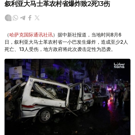
叙利亚大马士革农村省爆炸致2死13伤
（
哈萨克国际通讯社讯
）据中新社报道，当地时间8月6
日，叙利亚大马士革农村省一小巴发生爆炸，造成至少2人
死亡、13人受伤，地方政府将此次袭击定性为恐袭。