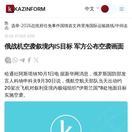
中文
KAZINFORM
热
选举-2026
总统府
任免
事件
国情咨文
跨里海国际运输路线/中间走
点:
10:29, 01 10月 2015
俄战机空袭叙境内IS目标 军方公布空袭画面
哈通社阿斯塔纳10月1日电 据新华网消息，俄罗斯国防部发
言人科纳申科夫9月30日说，俄航空航天部队当天出动约
20架次飞机对叙利亚境内极端组织"伊斯兰国"8处地面目标
实施空袭。