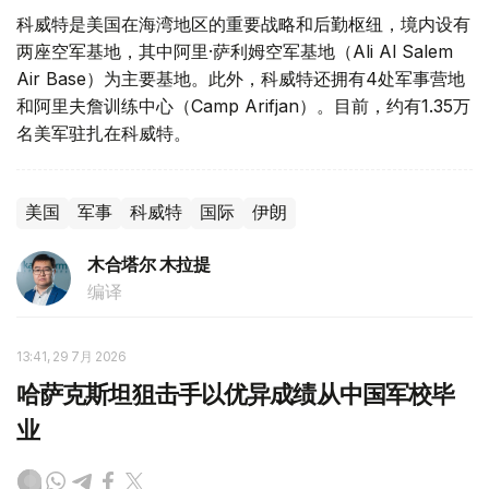
科威特是美国在海湾地区的重要战略和后勤枢纽，境内设有
两座空军基地，其中阿里·萨利姆空军基地（Ali Al Salem
Air Base）为主要基地。此外，科威特还拥有4处军事营地
和阿里夫詹训练中心（Camp Arifjan）。目前，约有1.35万
名美军驻扎在科威特。
美国
军事
科威特
国际
伊朗
木合塔尔 木拉提
编译
13:41, 29 7月 2026
哈萨克斯坦狙击手以优异成绩从中国军校毕
业