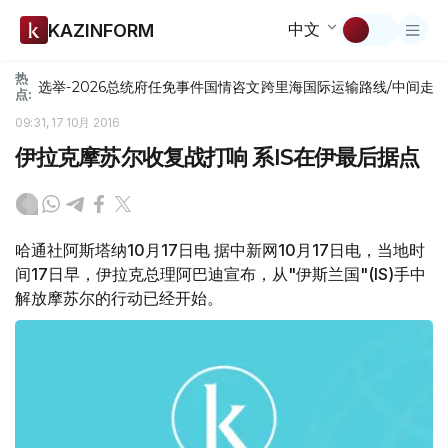
中文
KAZINFORM
热
选举-2026
总统府
任免
事件
国情咨文
跨里海国际运输路线/中间走
点:
09:31, 17 10月 2016
伊拉克摩苏尔收复战打响 系IS在伊最后据点
哈通社阿斯塔纳10月17日电 据中新网10月17日电，当地时
间17日早，伊拉克总理阿巴迪宣布，从"伊斯兰国"(IS)手中
解放摩苏尔的行动已经开始。