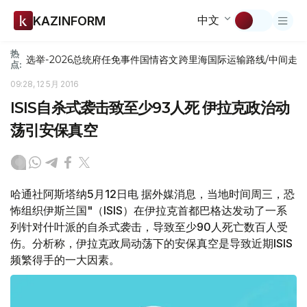
中文
KAZINFORM
热
选举-2026
总统府
任免
事件
国情咨文
跨里海国际运输路线/中间走
点:
09:28, 12 5月 2016
ISIS自杀式袭击致至少93人死 伊拉克政治动
荡引安保真空
哈通社阿斯塔纳5月12日电 据外媒消息，当地时间周三，恐
怖组织伊斯兰国"（ISIS）在伊拉克首都巴格达发动了一系
列针对什叶派的自杀式袭击，导致至少90人死亡数百人受
伤。分析称，伊拉克政局动荡下的安保真空是导致近期ISIS
频繁得手的一大因素。