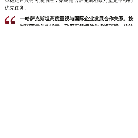
优先任务。
—哈萨克斯坦高度重视与国际企业发展合作关系。按
照国家元首的指示，政府正持续优化投资环境，依法
保障投资者合法权益，并为企业经营创造稳定、透明
的发展条件，-朱曼哈林表示。
亚兹哲表示，哈萨克斯坦已成为阿纳多卢集团继土耳其之后
的第二大战略市场。目前，公司正积极推进一系列新的投资
项目，并研究在哈萨克斯坦建设出口枢纽的可行性，以便向
欧亚经济联盟成员国及中亚国家供应产品。
双方还重点讨论了进一步提升哈萨克斯坦企业出口能力的前
景。阿纳多卢集团提出，希望探讨面向部分目标市场开展
PET包装啤酒出口业务的可能性。对此，朱曼哈林表示，相
关事宜目前已进入研究论证阶段。如果相关产品仅面向国际
市场出口，政府将研究对国内相关法律法规作出必要调整的
可行性。
在谈及对含糖饮料征收消费税的建议时，朱曼哈林指出，该