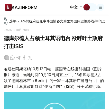
中文
KAZINFORM
热
选举-2026
总统府
任免
事件
国情咨文
跨里海国际运输路线/中间走
点:
05:25, 12 10月 2014
德库尔德人占领土耳其语电台 欲呼吁土政府
打击ISIS
哈通社阿斯塔纳10月12日电，据国际在线援引德国《图片
报》报道，当地时间10月10日周五上午，15名库尔德人占
领了德国柏林市（Berlin）的一家土耳其语广播电台，目的
是呼吁土耳其政府针对"伊斯兰国"（ISIS）分子采取行动。