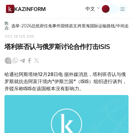
中文
KAZINFORM
热
选举-2026
总统府
任免
事件
国情咨文
跨里海国际运输路线/中间走
点:
11:57, 28 12月 2015
塔利班否认与俄罗斯讨论合作打击ISIS
哈通社阿斯塔纳12月28日电 据外媒消息，塔利班否认与俄
罗斯就抗击阿富汗境内"伊斯兰国"（ISIS）组织进行谈判，
并驳斥称ISIS在该国根本没有影响力。