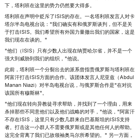
下，塔利班在这里的势力仍然要大得多。
塔利班在声明中贬斥了ISIS的存在。一名塔利班发言人对卡
塔尔半岛电视台说："我们确实有和俄罗斯谈判，但不是关
于打击ISIS。我们希望所有外国力量撤出我们的国家，这是
我们现在在谈的。"
"他们（ISIS）只有少数人出现在纳贾哈尔省，并不是一个
强大到威胁到我们的组织，"他说。
此前，塔利班一个分裂出去的派系曾指责俄罗斯与塔利班在
阿富汗打击ISIS方面的合作。该团体发言人尼亚兹（Abdul
Manan Niazi）对半岛电视台说，与俄罗斯合作是"在对抗
该国所有穆斯林"。
"他们现在转向异教徒寻求帮助，并找到了一个理由，用来
杀掉那些不同意他们以及他们战略的对手，"他说，"阿富汗
不存在ISIS，这里只有少数几群来自巴基斯坦的ISIS支持
者。打击这一小群人不需要俄罗斯或是其他任何人的帮助。
这完全背离了我们已故领袖奥马尔所希望的。" 另一方面，