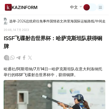
中文
KAZINFORM
热
选举-2026
总统府
任免
事件
国情咨文
跨里海国际运输路线/中间走
点:
20:46, 14 7月 2023
ISSF飞碟射击世界杯：哈萨克斯坦队获得铜
牌
哈通社/阿斯塔纳/7月14日--哈萨克斯坦队在意大利洛纳托
举行的ISSF飞碟射击世界杯中，获得铜牌。