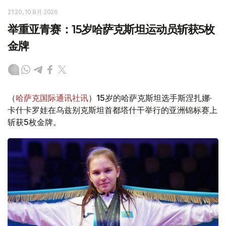
21:20, 10 8月 2026
举重亚青赛：15岁哈萨克斯坦运动员斩获5枚
金牌
（
哈萨克国际通讯社讯
）15岁的哈萨克斯坦选手斯涅扎娜·
卡什卡罗娃在乌兹别克斯坦首都塔什干举行的亚洲锦标赛上
斩获5枚金牌。