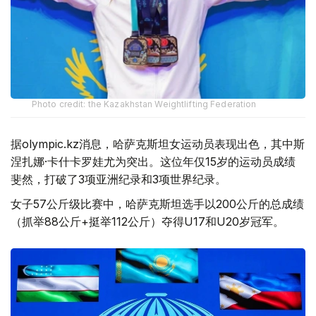
Photo credit: the Kazakhstan Weightlifting Federation
据olympic.kz消息，哈萨克斯坦女运动员表现出色，其中斯
涅扎娜·卡什卡罗娃尤为突出。这位年仅15岁的运动员成绩
斐然，打破了3项亚洲纪录和3项世界纪录。
女子57公斤级比赛中，哈萨克斯坦选手以200公斤的总成绩
（抓举88公斤+挺举112公斤）夺得U17和U20岁冠军。