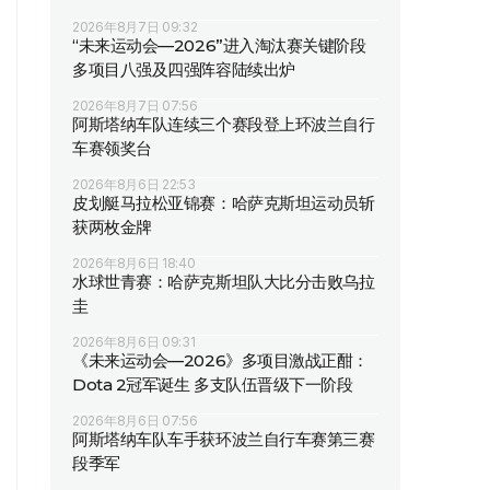
2026年8月7日 09:32
“未来运动会—2026”进入淘汰赛关键阶段
多项目八强及四强阵容陆续出炉
2026年8月7日 07:56
阿斯塔纳车队连续三个赛段登上环波兰自行
车赛领奖台
2026年8月6日 22:53
皮划艇马拉松亚锦赛：哈萨克斯坦运动员斩
获两枚金牌
2026年8月6日 18:40
水球世青赛：哈萨克斯坦队大比分击败乌拉
圭
2026年8月6日 09:31
《未来运动会—2026》多项目激战正酣：
Dota 2冠军诞生 多支队伍晋级下一阶段
2026年8月6日 07:56
阿斯塔纳车队车手获环波兰自行车赛第三赛
段季军