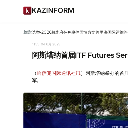
KAZINFORM
选举-2026
总统府
任免
事件
国情咨文
跨里海国际运输路
趋势:
11:55, 04 6月 2025
阿斯塔纳首届ITF Futures 
（
哈萨克国际通讯社讯
）阿斯塔纳举办的首届IT
军。