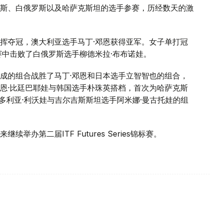
斯、白俄罗斯以及哈萨克斯坦的选手参赛，历经数天的激
挥夺冠，澳大利亚选手马丁·邓恩获得亚军。女子单打冠
赛中击败了白俄罗斯选手柳德米拉·布布诺娃。
成的组合战胜了马丁·邓恩和日本选手立智智也的组合，
恩·比廷巴耶娃与韩国选手朴珠英搭档，首次为哈萨克斯
最终不敌维多利亚·利沃娃与吉尔吉斯斯坦选手阿米娜·曼古托娃的组
办第二届ITF Futures Series锦标赛。