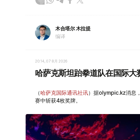
木合塔尔 木拉提
编译
20:14, 07 8月 2026
哈萨克斯坦跆拳道队在国际大
（
哈萨克国际通讯社讯
）据olympic.k
赛中斩获4枚奖牌。