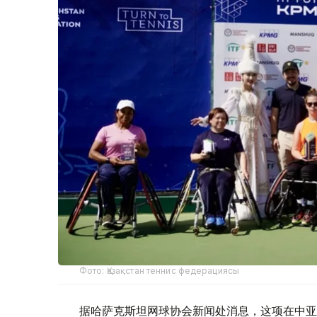
Фото: Қазақстан теннис федерациясы
据哈萨克斯坦网球协会新闻处消息，这项在中亚