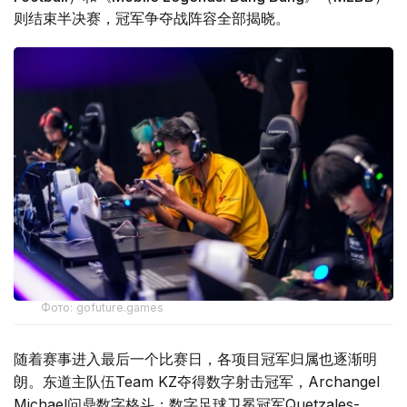
则结束半决赛，冠军争夺战阵容全部揭晓。
Фото: gofuture.games
随着赛事进入最后一个比赛日，各项目冠军归属也逐渐明
朗。东道主队伍Team KZ夺得数字射击冠军，Archangel
Michael问鼎数字格斗；数字足球卫冕冠军Quetzales-