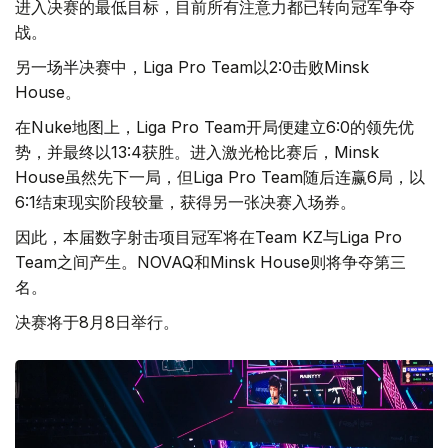
进入决赛的最低目标，目前所有注意力都已转向冠军争夺
战。
另一场半决赛中，Liga Pro Team以2:0击败Minsk
House。
在Nuke地图上，Liga Pro Team开局便建立6:0的领先优
势，并最终以13:4获胜。进入激光枪比赛后，Minsk
House虽然先下一局，但Liga Pro Team随后连赢6局，以
6:1结束现实阶段较量，获得另一张决赛入场券。
因此，本届数字射击项目冠军将在Team KZ与Liga Pro
Team之间产生。NOVAQ和Minsk House则将争夺第三
名。
决赛将于8月8日举行。