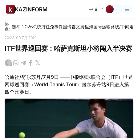
中文
KAZINFORM
热
选举-2026
总统府
任免
事件
国情咨文
跨里海国际运输路线/中间走
点:
20:23, 09 7月 2021
ITF世界巡回赛：哈萨克斯坦小将闯入半决赛
哈通社/努尔苏丹/7月9日 —— 国际网球联合会（ITF）世界
网球巡回赛（World Tennis Tour）努尔苏丹站9日进入第
四个比赛日。