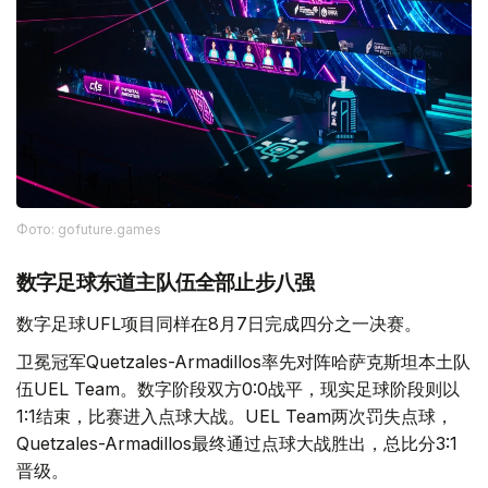
Фото: gofuture.games
数字足球东道主队伍全部止步八强
数字足球UFL项目同样在8月7日完成四分之一决赛。
卫冕冠军Quetzales-Armadillos率先对阵哈萨克斯坦本土队
伍UEL Team。数字阶段双方0:0战平，现实足球阶段则以
1:1结束，比赛进入点球大战。UEL Team两次罚失点球，
Quetzales-Armadillos最终通过点球大战胜出，总比分3:1
晋级。