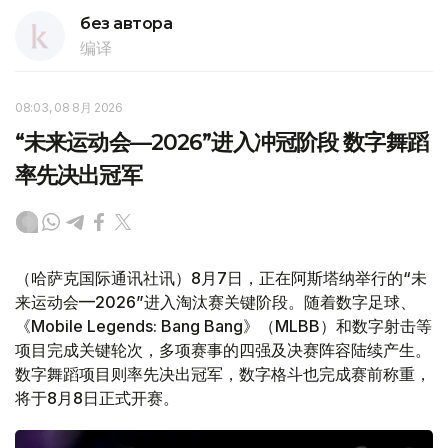
без автора
编译
08:03, 08 8月 2026
“未来运动会—2026”进入冲冠阶段 数字舞蹈
率先决出冠军
（哈萨克国际通讯社讯）8月7日，正在阿斯塔纳举行的“未
来运动会—2026”进入淘汰赛关键阶段。随着数字足球、
《Mobile Legends: Bang Bang》（MLBB）和数字射击等
项目完成关键轮次，多项赛事的四强及决赛阵容陆续产生。
数字舞蹈项目则率先决出冠军，数字格斗也完成赛前称重，
将于8月8日正式开赛。