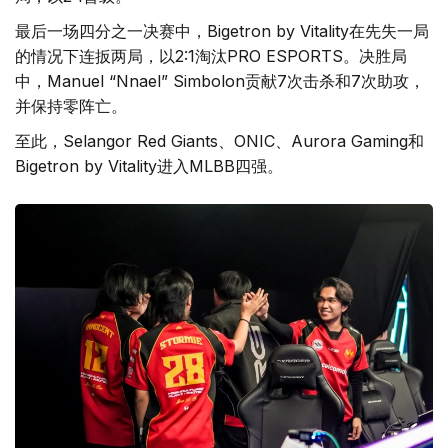
最后一场四分之一决赛中，Bigetron by Vitality在先失一局
的情况下连扳两局，以2:1淘汰PRO ESPORTS。决胜局
中，Manuel “Nnael” Simbolon贡献7次击杀和7次助攻，
并保持零阵亡。
至此，Selangor Red Giants、ONIC、Aurora Gaming和
Bigetron by Vitality进入MLBB四强。