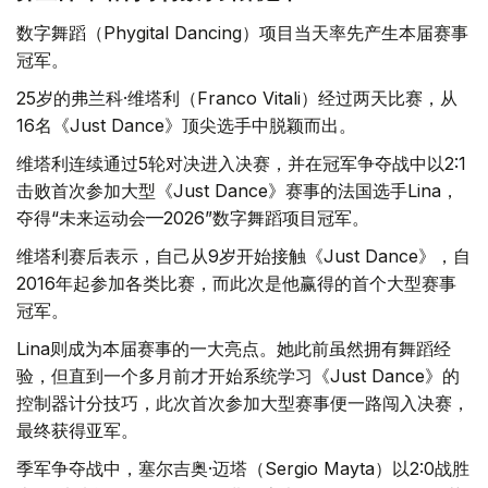
数字舞蹈（Phygital Dancing）项目当天率先产生本届赛事
冠军。
25岁的弗兰科·维塔利（Franco Vitali）经过两天比赛，从
16名《Just Dance》顶尖选手中脱颖而出。
维塔利连续通过5轮对决进入决赛，并在冠军争夺战中以2:1
击败首次参加大型《Just Dance》赛事的法国选手Lina，
夺得“未来运动会—2026”数字舞蹈项目冠军。
维塔利赛后表示，自己从9岁开始接触《Just Dance》，自
2016年起参加各类比赛，而此次是他赢得的首个大型赛事
冠军。
Lina则成为本届赛事的一大亮点。她此前虽然拥有舞蹈经
验，但直到一个多月前才开始系统学习《Just Dance》的
控制器计分技巧，此次首次参加大型赛事便一路闯入决赛，
最终获得亚军。
季军争夺战中，塞尔吉奥·迈塔（Sergio Mayta）以2:0战胜