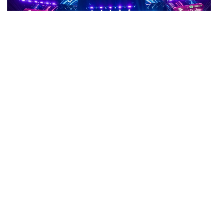
Фото: gofuture.games
数字格斗完成称重 8月8日正式开赛
数字格斗（Phygital Fighting）项目也于7日晚完成赛前称
重。
八支参赛俱乐部中有七支顺利达到规定体重。SWORD选手
Ricardo Chavez未能通过称重，因此被处以4分处罚。
本届赛事共有卫冕冠军Kuznya、东道主Future Nomads，