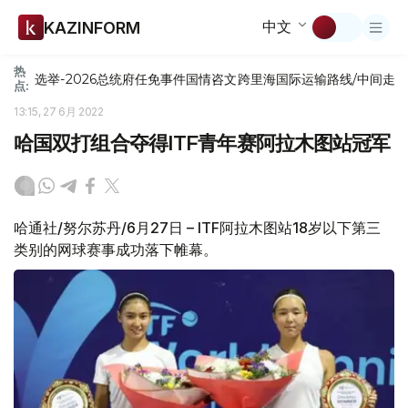
中文
KAZINFORM
热
选举-2026
总统府
任免
事件
国情咨文
跨里海国际运输路线/中间走
点:
13:15, 27 6月 2022
哈国双打组合夺得ITF青年赛阿拉木图站冠军
哈通社/努尔苏丹/6月27日 – ITF阿拉木图站18岁以下第三
类别的网球赛事成功落下帷幕。