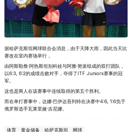
据哈萨克斯坦网球联合会消息，由于天降大雨，因此当天比
赛改在室内赛场举行，
由阿斯勒詹·阿热斯坦别科娃与阿雅·努派组成的双打团队，
以6:3, 6:2的成绩击败对手，夺得了ITF Juniors赛事的冠
军。
这也是两人在该赛事中连续取得的第五个胜利。
而在单打赛事中，达娜·巴伊达吾列特在决赛中4:6, 1:6负于
俄罗斯选手瓦莱里娅·吉尼娜。
体育
黄金储备
哈萨克斯坦
网球