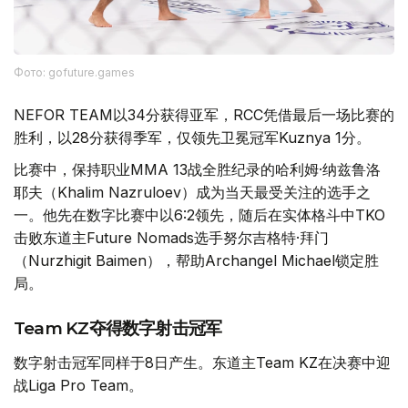
Фото: gofuture.games
NEFOR TEAM以34分获得亚军，RCC凭借最后一场比赛的
胜利，以28分获得季军，仅领先卫冕冠军Kuznya 1分。
比赛中，保持职业MMA 13战全胜纪录的哈利姆·纳兹鲁洛
耶夫（Khalim Nazruloev）成为当天最受关注的选手之
一。他先在数字比赛中以6:2领先，随后在实体格斗中TKO
击败东道主Future Nomads选手努尔吉格特·拜门
（Nurzhigit Baimen），帮助Archangel Michael锁定胜
局。
Team KZ夺得数字射击冠军
数字射击冠军同样于8日产生。东道主Team KZ在决赛中迎
战Liga Pro Team。