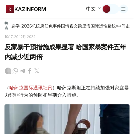
中文
KAZINFORM
热
选举-2026
总统府
任免
事件
国情咨文
跨里海国际运输路线/中间走
点:
10:17, 20 12月 2024
反家暴干预措施成果显著 哈国家暴案件五年
内减少近两倍
（
哈萨克国际通讯社讯
）哈萨克斯坦正在持续加强对家庭暴
力犯罪行为的预防和早期介入措施。