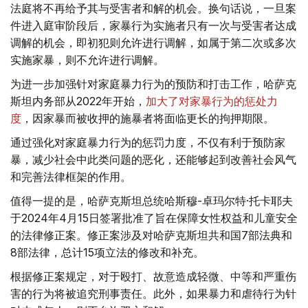
法庭将不再给予其与受害者和解的机会。换句话说，一旦案
件进入庭审阶段后，家暴行为实施者只有一次与受害者达成
调解的机会，即初犯则允许进行调解，如属于第二次或多次
实施家暴，则不允许进行调解。
为进一步加强针对家庭暴力行为的预防和打击工作，哈萨克
斯坦内务部从2022年开始，
加大了对家暴行为的惩处力
度
，因家暴而被收押的施暴者将面临更长的拘押期限。
通过强化对家庭暴力行为的惩罚力度，不仅有利于预防家
暴，减少社会中此类问题的恶化，还能够起到改善社会风气
和完善法律框架的作用。
值得一提的是，哈萨克斯坦总统哈斯穆-卓玛尔特·托卡耶夫
于2024年4月15日签署批准了旨在保障女性权益和儿童安全
的法律修正案。修正案涉及对哈萨克斯坦共和国7部法典和
8部法律，总计15项立法的修改和补充。
根据修正案规定，对于殴打、故意造成轻微、中等和严重伤
害的行为将被追究刑事责任。此外，如果暴力和虐待行为针