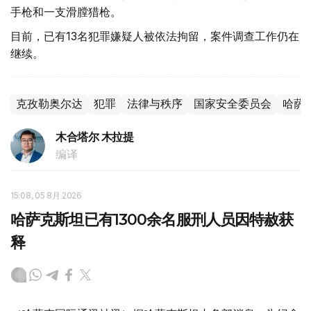
手枪和一支滑膛猎枪。
目前，已有13名犯罪嫌疑人被依法拘留，案件调查工作仍在
继续。
克孜勒奥尔达
犯罪
法律与秩序
国家安全委员会
哈萨
木合塔尔 木拉提
编译
15:08, 05 8月 2026
哈萨克斯坦已有1300余名服刑人员因特赦获
释