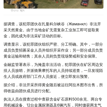
Фото: ҚМА
据调查，该犯罪团伙在扎曼科尔峡谷（Жаманкөл）非法开
采天然黄金。由于当地金矿无需复杂工业加工即可提取黄
金，因此成为非法采矿活动的目标。
调查显示，该犯罪团伙组织严密、分工明确。其中，一部分
成员负责招募采金人员并组织开采作业；另一部分成员负责
黄金运输和销售；其余人员则负责现场警戒和安全保障。
金融监管署表示，为掩盖非法活动，犯罪团伙在矿区周边安
排人员放哨，并派骑乘摩托车的人员持续巡查，一旦发现陌
生人员或政府部门工作人员接近，便立即发出预警。
据介绍，非法开采所得黄金随后被运往阿拉木图市出售，所
得收益由团伙成员进行分配。
执法人员在搜查过程中查获含金矿石原料500余克、两台专
用机械设备、12台金属探测器及6辆汽车，同时缴获两支气