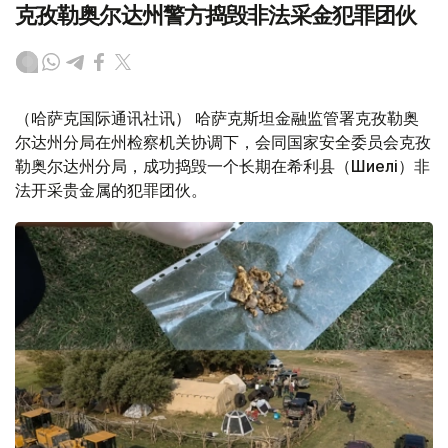
克孜勒奥尔达州警方捣毁非法采金犯罪团伙
（哈萨克国际通讯社讯） 哈萨克斯坦金融监管署克孜勒奥
尔达州分局在州检察机关协调下，会同国家安全委员会克孜
勒奥尔达州分局，成功捣毁一个长期在希利县（Шиелі）非
法开采贵金属的犯罪团伙。