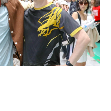
·科斯特-瓦尔道、保罗·安德森、伊尼亚基·戈多伊以及塔