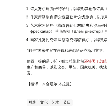
诗人努尔詹·斯维特哈利，以表彰其创作诗集《Көкіре
作家库勒别克·萨尔森吾勒·叶尔戈别克，以表彰其
艺术家阿勒拜·卡勒泰吾勒·巴帕诺夫和沙乌列·斯
фрескалар》毛毡画和《Әлем өрнектері
画家扎努扎克·科里穆别克·穆萨佩尔，以表彰其创作《
“阿拜”国家奖旨在评选和表彰哈萨克斯坦文学
值得一提的是，托卡耶夫总统此前
还签署了总统
生产和商界，以及议会、军队、国家机关、执法
誉。
【编译：木合塔尔·木拉提】
总统
文化
艺术
节日