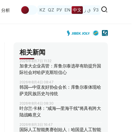
KZ
QZ
РУ
EN
中文
ق ز
ЎЗ
分析
相关新闻
2026年8月7日 11:32
加拿大企业高管：库鲁尔泰选举有助提升国
际社会对哈萨克斯坦信心
2026年8月4日 08:47
韩国—中亚友好协会会长：库鲁尔泰体现哈
萨克民族历史与传统
2026年8月4日 08:30
叶尔兰·卡林：“咸海—里海干线”将具有跨大
陆战略意义
2026年8月3日 16:47
国际人工智能奥赛创始人：哈国是人工智能