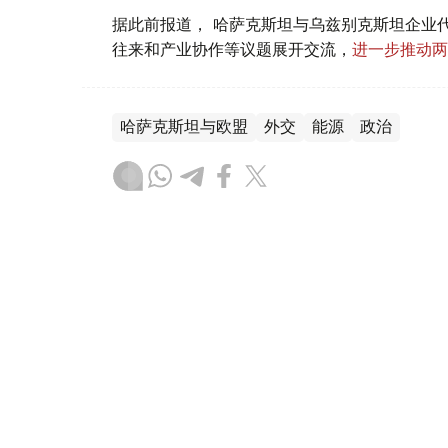
据此前报道， 哈萨克斯坦与乌兹别克斯坦企业
往来和产业协作等议题展开交流，
进一步推动两
哈萨克斯坦与欧盟
外交
能源
政治
叶尔兰 马赞
编译
21:49, 03 8月 2026
能源部长会见埃克森美孚上游