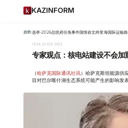
KAZINFORM
选举-2026
总统府
任免
事件
国情咨文
跨里海国际运输路
趋势:
13:24, 22 12月 2023
专家观点：核电站建设不会加
（
哈萨克国际通讯社讯
）哈萨克斯坦能源供
目对巴尔喀什湖生态系统可能产生的影响发