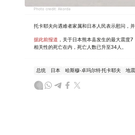
Photo credit: Akorda
托卡耶夫向遇难者家属和日本人民表示慰问，并
据此前报道
，关于日本熊本县发生的最大震度7
相关性的死亡在内，死亡人数已升至34人。
总统
日本
哈斯穆-卓玛尔特·托卡耶夫
地
达娜 努尔巴克提
编译