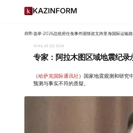
KAZINFORM
选举-2026
总统府
任免
事件
国情咨文
跨里海国际运输路
趋势:
10:44, 05 3月 2024
专家：阿拉木图区域地震纪录
（
哈萨克国际通讯社
）国家地震观测和研究中
预测与事实不符的质疑。