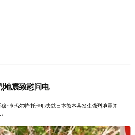
烈地震致慰问电
穆-卓玛尔特·托卡耶夫就日本熊本县发生强烈地震并
电。