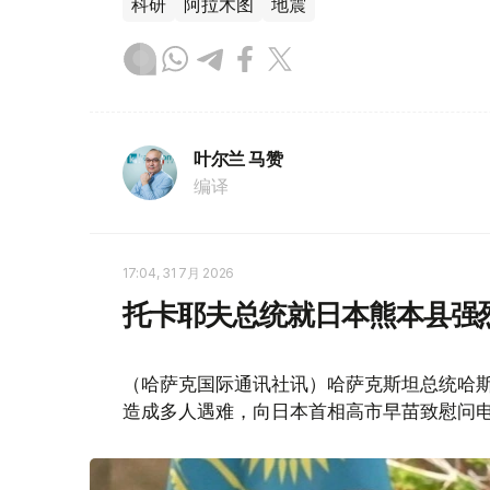
科研
阿拉木图
地震
叶尔兰 马赞
编译
17:04, 31 7月 2026
托卡耶夫总统就日本熊本县强
（哈萨克国际通讯社讯）哈萨克斯坦总统哈斯
造成多人遇难，向日本首相高市早苗致慰问