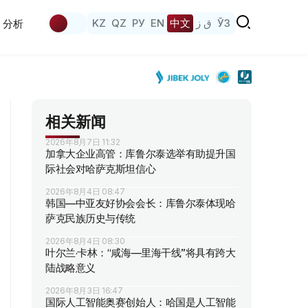
KZ
QZ
РУ
EN
中文
ق ز
ЎЗ
分析
相关新闻
2026年8月7日 11:32
加拿大企业高管：库鲁尔泰选举有助提升国
际社会对哈萨克斯坦信心
2026年8月4日 08:47
韩国—中亚友好协会会长：库鲁尔泰体现哈
萨克民族历史与传统
2026年8月4日 08:30
叶尔兰·卡林：“咸海—里海干线”将具有跨大
陆战略意义
2026年8月3日 16:47
国际人工智能奥赛创始人：哈国是人工智能