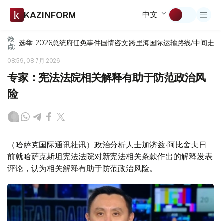
中文
KAZINFORM
热
选举-2026
总统府
任免
事件
国情咨文
跨里海国际运输路线/中间走
点:
08:59, 08 7月 2026
专家：宪法法院相关解释有助于防范政治风
险
（哈萨克国际通讯社讯）政治分析人士加济兹·阿比舍夫日
前就哈萨克斯坦宪法法院对新宪法相关条款作出的解释发表
评论，认为相关解释有助于防范政治风险。