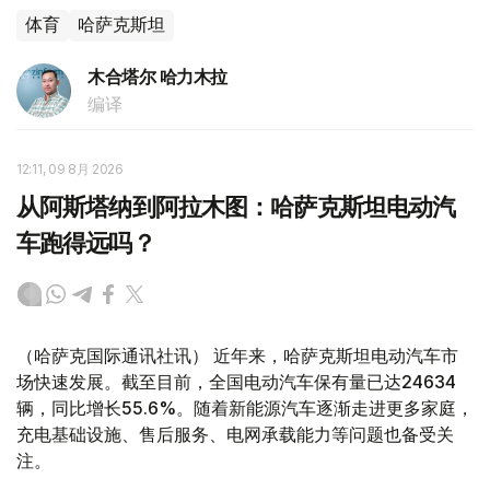
体育
哈萨克斯坦
木合塔尔 哈力木拉
编译
12:11, 09 8月 2026
从阿斯塔纳到阿拉木图：哈萨克斯坦电动汽
车跑得远吗？
（哈萨克国际通讯社讯） 近年来，哈萨克斯坦电动汽车市
场快速发展。截至目前，全国电动汽车保有量已达24634
辆，同比增长55.6%。随着新能源汽车逐渐走进更多家庭，
充电基础设施、售后服务、电网承载能力等问题也备受关
注。