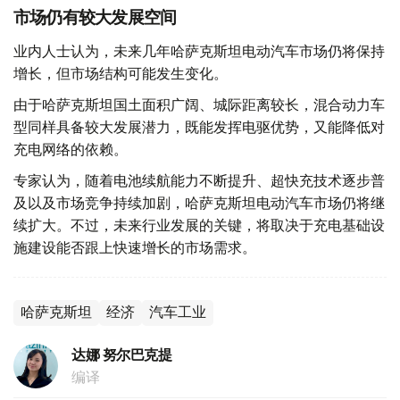
市场仍有较大发展空间
业内人士认为，未来几年哈萨克斯坦电动汽车市场仍将保持
增长，但市场结构可能发生变化。
由于哈萨克斯坦国土面积广阔、城际距离较长，混合动力车
型同样具备较大发展潜力，既能发挥电驱优势，又能降低对
充电网络的依赖。
专家认为，随着电池续航能力不断提升、超快充技术逐步普
及以及市场竞争持续加剧，哈萨克斯坦电动汽车市场仍将继
续扩大。不过，未来行业发展的关键，将取决于充电基础设
施建设能否跟上快速增长的市场需求。
哈萨克斯坦
经济
汽车工业
达娜 努尔巴克提
编译