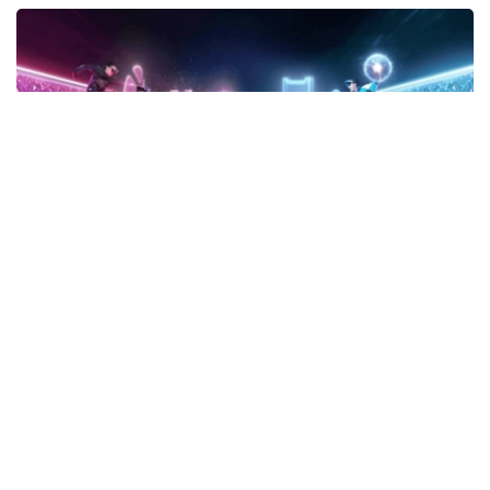
Фото: Kazinform
PlayTime横扫Yakult Brothers夺得《Dota 2》
冠军
在由CenterCredit冠名支持的MOBA PC《Dota 2》项目决
赛中，PlayTime以3:0战胜Yakult Brothers，成为“未来运