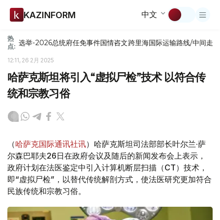
中文
KAZINFORM
热
选举-2026
总统府
任免
事件
国情咨文
跨里海国际运输路线/中间走
点:
12:11, 26 2月 2025
哈萨克斯坦将引入“虚拟尸检”技术 以符合传
统和宗教习俗
（
哈萨克国际通讯社讯
）哈萨克斯坦司法部部长叶尔兰·萨
尔森巴耶夫26日在政府会议及随后的新闻发布会上表示，
政府计划在法医鉴定中引入计算机断层扫描（CT）技术，
即“虚拟尸检”，以替代传统解剖方式，使法医研究更加符合
民族传统和宗教习俗。