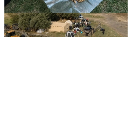
Фото: ҚМА
据调查，该犯罪团伙在扎曼科尔峡谷（Жаманкөл）非法开
采天然黄金。由于当地金矿无需复杂工业加工即可提取黄
金，因此成为非法采矿活动的目标。
调查显示，该犯罪团伙组织严密、分工明确。其中，一部分
成员负责招募采金人员并组织开采作业；另一部分成员负责
黄金运输和销售；其余人员则负责现场警戒和安全保障。
金融监管署表示，为掩盖非法活动，犯罪团伙在矿区周边安
排人员放哨，并派骑乘摩托车的人员持续巡查，一旦发现陌