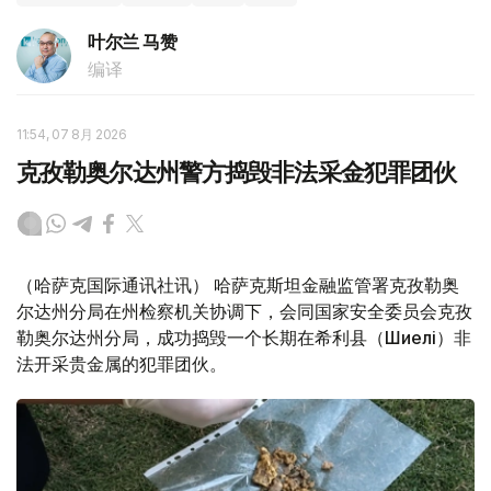
叶尔兰 马赞
编译
11:54, 07 8月 2026
克孜勒奥尔达州警方捣毁非法采金犯罪团伙
（哈萨克国际通讯社讯） 哈萨克斯坦金融监管署克孜勒奥
尔达州分局在州检察机关协调下，会同国家安全委员会克孜
勒奥尔达州分局，成功捣毁一个长期在希利县（Шиелі）非
法开采贵金属的犯罪团伙。