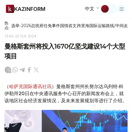
中文
KAZINFORM
热
选举-2026
总统府
任免
事件
国情咨文
跨里海国际运输路线/中间走
点:
13:40, 20 12月 2024
曼格斯套州将投入1670亿坚戈建设14个大型
项目
（
哈萨克国际通讯社讯
）曼格斯套州州长努尔达乌列特·科
伊勒拜20日在中央通讯服务中心召开的新闻发布会上，就
该地区社会经济发展情况，及未来发展规划等进行了介绍。