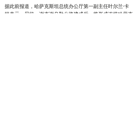
据此前报道，哈萨克斯坦总统办公厅第一副主任叶尔兰·卡
林表示，贝纽—谢克谢乌勒公路建成后，将形成连接哈萨克
斯坦各地区的新交通通道，拟命名为“咸海—里海干线”，并
具有跨大陆战略意义
。
里海
跨里海国际运输路线/中间走廊
基础设施建设
交通
叶尔兰 马赞
编译
15:10, 25 7月 2026
叶尔兰·卡林：总统交办任务完成 曼格斯套岩
洞清真寺列入《世界遗产名录》