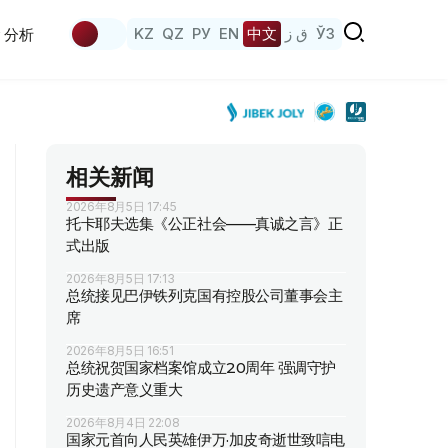
KZ
QZ
РУ
EN
中文
ق ز
ЎЗ
分析
相关新闻
2026年8月5日 17:45
托卡耶夫选集《公正社会——真诚之言》正
式出版
2026年8月5日 17:13
总统接见巴伊铁列克国有控股公司董事会主
席
2026年8月5日 16:51
总统祝贺国家档案馆成立20周年 强调守护
历史遗产意义重大
2026年8月4日 22:08
国家元首向人民英雄伊万·加皮奇逝世致唁电