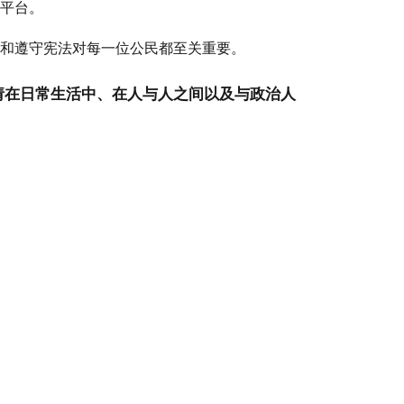
平台。
和遵守宪法对每一位公民都至关重要。
请在日常生活中、在人与人之间以及与政治人
掌握在哈萨克斯坦人民自己手中。”
言，实行单院制议会体系将更加高效。他指出，两院制议
如，英国设有由贵族组成的上议院和由民选代表组成的下
两级议会制度，其中联邦参议院代表各联邦州的利益。
哈萨克斯坦一直是单一制国家，而非联邦制国家，因此从政
家治理体系并使其结构更加清晰，是一项正确且富有成效
社会凝聚力，并使其能够从容应对未来可能出