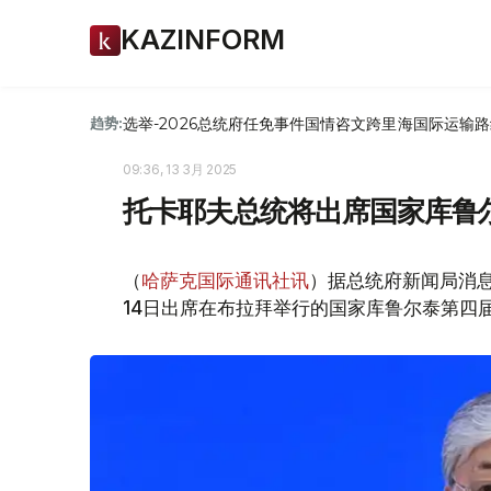
KAZINFORM
选举-2026
总统府
任免
事件
国情咨文
跨里海国际运输路
趋势:
09:36, 13 3月 2025
托卡耶夫总统将出席国家库鲁
（
哈萨克国际通讯社讯
）据总统府新闻局消息
14日出席在布拉拜举行的国家库鲁尔泰第四