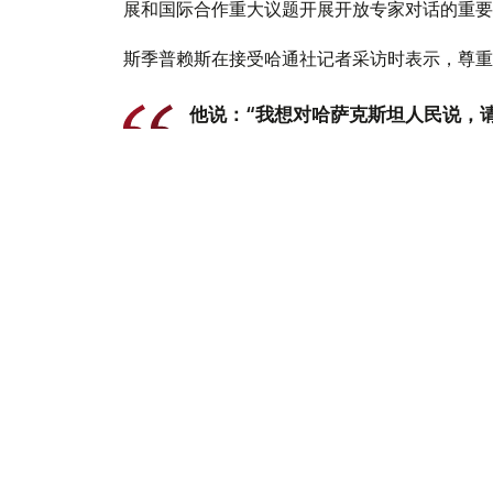
展和国际合作重大议题开展开放专家对话的重要
斯季普赖斯在接受哈通社记者采访时表示，尊重
他说：“我想对哈萨克斯坦人民说，
物交往时，以新宪法为准则。一切都
他还表示，对于作为单一制国家的哈萨克斯坦而
会通常与国家历史背景或国家结构特点有关。例
议院；德国则实行联邦议院和联邦参议院组成的
斯季普赖斯认为，自20世纪90年代初以来，
治角度来看，设立上议院并非绝对必要。优化国
的举措。
他说：“这项宪法改革首先旨在增强
现的各种挑战。”