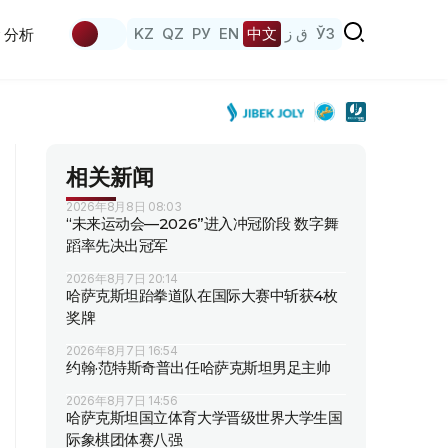
KZ
QZ
РУ
EN
中文
ق ز
ЎЗ
分析
相关新闻
2026年8月8日 08:03
“未来运动会—2026”进入冲冠阶段 数字舞
蹈率先决出冠军
2026年8月7日 20:14
哈萨克斯坦跆拳道队在国际大赛中斩获4枚
奖牌
2026年8月7日 16:54
约翰·范特斯奇普出任哈萨克斯坦男足主帅
2026年8月7日 14:56
哈萨克斯坦国立体育大学晋级世界大学生国
际象棋团体赛八强