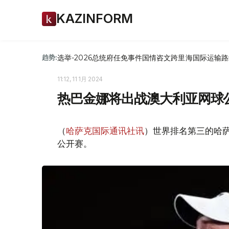
KAZINFORM
选举-2026
总统府
任免
事件
国情咨文
跨里海国际运输路
趋势:
11:12, 11 1月 2024
热巴金娜将出战澳大利亚网球
（
哈萨克国际通讯社讯
）世界排名第三的哈
公开赛。