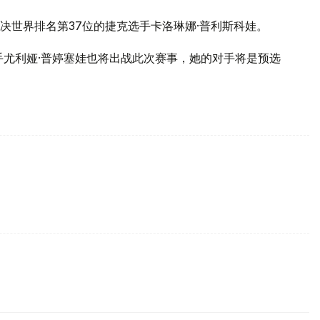
决世界排名第37位的捷克选手卡洛琳娜·普利斯科娃。
手尤利娅·普婷塞娃也将出战此次赛事，她的对手将是预选