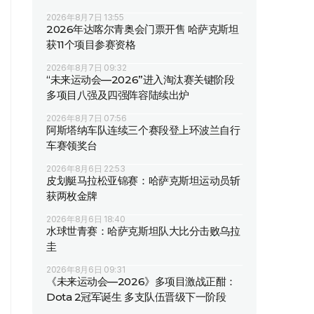
2026年8月7日 13:55
2026年达喀尔青奥会门票开售 哈萨克斯坦
获11个项目参赛资格
2026年8月7日 09:32
“未来运动会—2026”进入淘汰赛关键阶段
多项目八强及四强阵容陆续出炉
2026年8月7日 07:56
阿斯塔纳车队连续三个赛段登上环波兰自行
车赛领奖台
2026年8月6日 22:53
皮划艇马拉松亚锦赛：哈萨克斯坦运动员斩
获两枚金牌
2026年8月6日 18:40
水球世青赛：哈萨克斯坦队大比分击败乌拉
圭
2026年8月6日 09:31
《未来运动会—2026》多项目激战正酣：
Dota 2冠军诞生 多支队伍晋级下一阶段