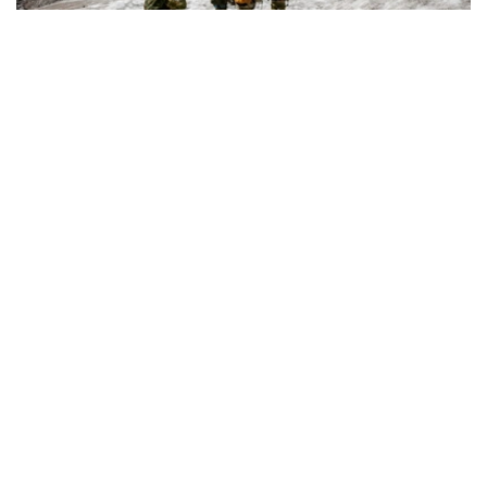
Фото: Министерство обороны РК
从山地作战到应急救援
军事登山员是专门执行山地作战任务、承担山地训练工作的
军人。
据哈萨克斯坦国防部介绍，军事登山员需接受系统的专业训
练，完成山地行进、攀岩、冰雪地形通过、登山装备使用、
伤员救援及山地分队协同等课程，并在实战化训练场完成综
合考核。
只有身体素质和心理素质均达到要求的军人，才能参加相关
培训。完成课程并通过理论和实操考试后，可获得相应资格
认证，部分学员还可取得登山运动等级证书。