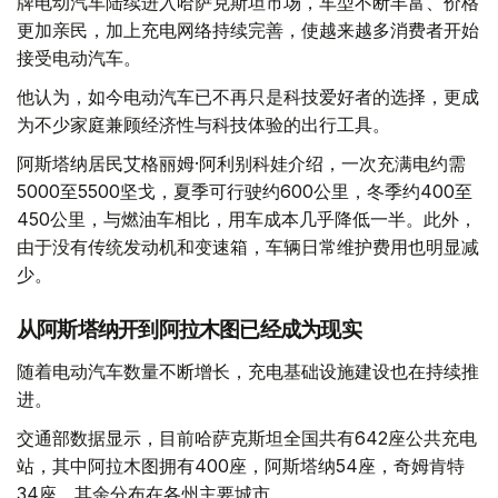
牌电动汽车陆续进入哈萨克斯坦市场，车型不断丰富、价格
更加亲民，加上充电网络持续完善，使越来越多消费者开始
接受电动汽车。
他认为，如今电动汽车已不再只是科技爱好者的选择，更成
为不少家庭兼顾经济性与科技体验的出行工具。
阿斯塔纳居民艾格丽姆·阿利别科娃介绍，一次充满电约需
5000至5500坚戈，夏季可行驶约600公里，冬季约400至
450公里，与燃油车相比，用车成本几乎降低一半。此外，
由于没有传统发动机和变速箱，车辆日常维护费用也明显减
少。
从阿斯塔纳开到阿拉木图已经成为现实
随着电动汽车数量不断增长，充电基础设施建设也在持续推
进。
交通部数据显示，目前哈萨克斯坦全国共有642座公共充电
站，其中阿拉木图拥有400座，阿斯塔纳54座，奇姆肯特
34座，其余分布在各州主要城市。