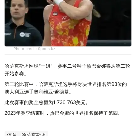
Photo credit: Sports.kz
哈萨克斯坦网球“一姐”，赛事二号种子热巴金娜将从第二轮
开始参赛。
第二轮比赛中，哈萨克斯坦选手将对决世界排名第93位的
澳大利亚选手奥利维亚·盖德基。
此次赛事的奖金总额为1 736 763美元。
2023年赛季结束时，热巴金娜的世界排名保持了第四。
体育
哈萨克斯坦