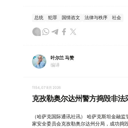
总统
犯罪
国情咨文
法律与秩序
社会
叶尔兰 马赞
编译
11:54, 07 8月 2026
克孜勒奥尔达州警方捣毁非法
（哈萨克国际通讯社讯） 哈萨克斯坦金融监
家安全委员会克孜勒奥尔达州分局，成功捣毁