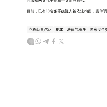
时缴获两支气手枪和一支滑膛猎枪。
目前，已有13名犯罪嫌疑人被依法拘留，案件
克孜勒奥尔达
犯罪
法律与秩序
国家安全
木合塔尔 木拉提
编译
15:08, 05 8月 2026
哈萨克斯坦已有1300余名服