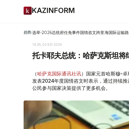
KAZINFORM
选举-2026
总统府
任免
事件
国情咨文
跨里海国际运输路
趋势:
14:35, 02 9月 2024
托卡耶夫总统：哈萨克斯坦将
（
哈萨克国际通讯社讯
）国家元首哈斯穆-卓
发表2024年度国情咨文时表示，通过持续
公民参与国家决策提供了更多机会。