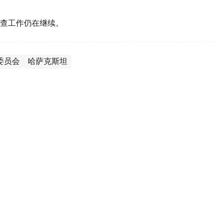
调查工作仍在继续。
委员会
哈萨克斯坦
刑人员因特赦获释