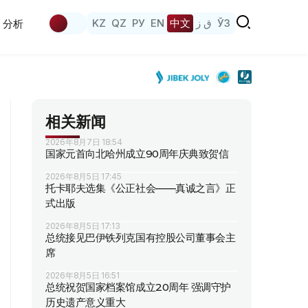
KZ
QZ
РУ
EN
中文
ق ز
ЎЗ
分析
相关新闻
2026年8月7日 18:54
国家元首向北哈州成立90周年庆典致贺信
2026年8月5日 17:45
托卡耶夫选集《公正社会——真诚之言》正
式出版
2026年8月5日 17:13
总统接见巴伊铁列克国有控股公司董事会主
席
2026年8月5日 16:51
总统祝贺国家档案馆成立20周年 强调守护
历史遗产意义重大