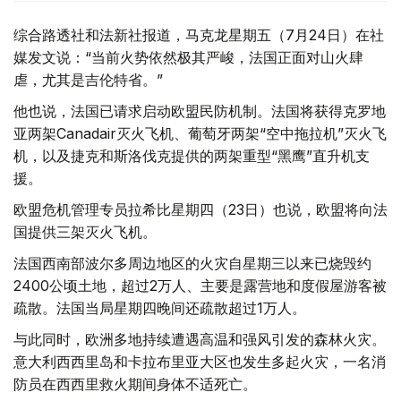
综合路透社和法新社报道，马克龙星期五（7月24日）在社
媒发文说：“当前火势依然极其严峻，法国正面对山火肆
虐，尤其是吉伦特省。”
他也说，法国已请求启动欧盟民防机制。法国将获得克罗地
亚两架Canadair灭火飞机、葡萄牙两架“空中拖拉机”灭火飞
机，以及捷克和斯洛伐克提供的两架重型“黑鹰”直升机支
援。
欧盟危机管理专员拉希比星期四（23日）也说，欧盟将向法
国提供三架灭火飞机。
法国西南部波尔多周边地区的火灾自星期三以来已烧毁约
2400公顷土地，超过2万人、主要是露营地和度假屋游客被
疏散。法国当局星期四晚间还疏散超过1万人。
与此同时，欧洲多地持续遭遇高温和强风引发的森林火灾。
意大利西西里岛和卡拉布里亚大区也发生多起火灾，一名消
防员在西西里救火期间身体不适死亡。