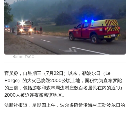
Фото: ТАСС
官员称，自星期三（7月22日）以来，勒波尔日（Le
Porge）的大火已烧毁2000公顷土地，面积约为直布罗陀
的三倍，包括游客和森林周边村庄数百名居民在内的近1万
2000人被迫连夜撤离该地区。
法新社报道，星期四上午，波尔多附近沿海村庄勒波尔日的
天空一片橙色。
数百名消防员正在奋力扑救这场大火。大火于星期三中午前
后燃起，迅速蔓延至茂密的松树林，部分区域火焰高达10