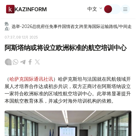
中文
KAZINFORM
热
选举-2026
总统府
任免
事件
国情咨文
跨里海国际运输路线/中间走
点:
07:37, 08 12月 2025
阿斯塔纳或将设立欧洲标准的航空培训中心
（
哈萨克国际通讯社讯
）哈萨克斯坦与法国就在民航领域开
展人才培养合作达成初步共识，双方正商讨在阿斯塔纳设立
一家符合欧洲标准的区域性航空培训中心。此举将显著提升
本国航空教育体系，并减少对海外培训机构的依赖。