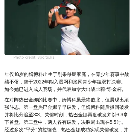
Photo credit: Sports.kz
年仅18岁的姆博科出生于刚果移民家庭，在青少年赛事中战
绩不俗，曾于2022年闯入温网和澳网青少年组双打决赛。
如今她已进入成人赛场，并代表加拿大出战比莉·简·金杯。
在对阵热巴金娜的比赛中，姆博科虽最终败北，但展现出顽
强斗志。第一盘热巴金娜早早破发，但姆博科随后扳回破发
并将比分追至3:3。关键时刻，热巴金娜再度破发并以6:3拿
下首盘。第二盘中，两人各有破发，决胜局出现在5:5时。
经过多次“平分”的拉锯战，热巴金娜成功实现关键破发，并