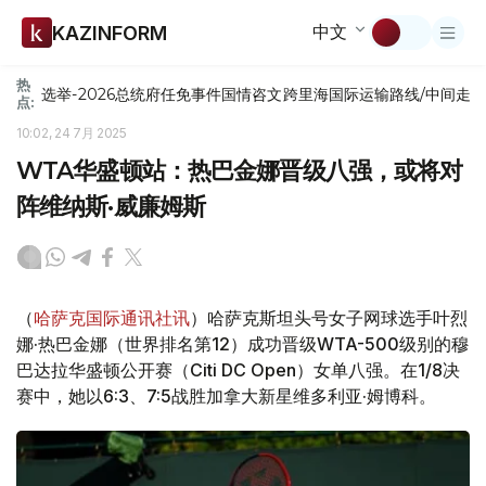
中文
KAZINFORM
热
选举-2026
总统府
任免
事件
国情咨文
跨里海国际运输路线/中间走
点:
10:02, 24 7月 2025
WTA华盛顿站：热巴金娜晋级八强，或将对
阵维纳斯·威廉姆斯
（
哈萨克国际通讯社讯
）哈萨克斯坦头号女子网球选手叶烈
娜·热巴金娜（世界排名第12）成功晋级WTA-500级别的穆
巴达拉华盛顿公开赛（Citi DC Open）女单八强。在1/8决
赛中，她以6:3、7:5战胜加拿大新星维多利亚·姆博科。