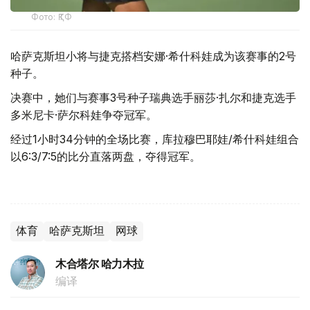
Фото: ҚТФ
哈萨克斯坦小将与捷克搭档安娜·希什科娃成为该赛事的2号
种子。
决赛中，她们与赛事3号种子瑞典选手丽莎·扎尔和捷克选手
多米尼卡·萨尔科娃争夺冠军。
经过1小时34分钟的全场比赛，库拉穆巴耶娃/希什科娃组合
以6:3/7:5的比分直落两盘，夺得冠军。
体育
哈萨克斯坦
网球
木合塔尔 哈力木拉
编译