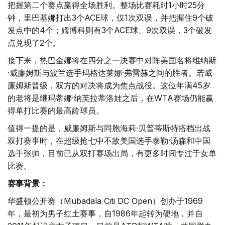
把握第二个赛点赢得全场胜利。整场比赛耗时1小时25分
钟，里巴基娜打出3个ACE球，仅1次双误，并把握住9个破
发点中的4个；姆博科则有3个ACE球、9次双误，3个破发
点兑现了2个。
接下来，热巴金娜将在四分之一决赛中对阵美国名将维纳斯
·威廉姆斯与波兰选手玛格达莱娜·弗雷赫之间的胜者。若威
廉姆斯晋级，双方的对决将成为焦点战役。这位年满45岁
的老将是继玛蒂娜·纳芙拉蒂洛娃之后，在WTA赛场仍能赢
得单打比赛的最高龄球员。
值得一提的是，威廉姆斯与同胞海莉·贝普蒂斯特搭档出战
双打赛事时，在超级抢七中不敌美国选手泰勒·汤森和中国
选手张帅，目前已从双打赛场出局，有更多时间专注于女单
比赛。
赛事背景：
华盛顿公开赛（Mubadala Citi DC Open）创办于1969
年，最初为男子红土赛事，自1986年起转为硬地，并自