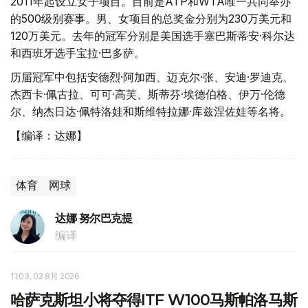
2011年起设立女子项目。目前是ATP和WTA唯一共同举办
的500级别赛事。男、女项目的总奖金分别为230万美元和
120万美元。去年的冠军分别是美国选手塞巴斯蒂安·科尔达
和西班牙选手宝拉·巴多萨。
历届冠军中包括安德烈·阿加西、迈克尔·张、安迪·罗迪克、
杰西卡·佩古拉、可可·高芙、斯蒂芬·埃德伯格、伊万·伦德
尔、纳杰日达·佩特洛娃和斯维特拉娜·库兹涅佐娃等名将。
【编译：达娜】
体育
网球
达娜 努尔巴克提
编译
11:03, 02 8月 2026
哈萨克斯坦小将夺得ITF W100马斯帕洛马斯