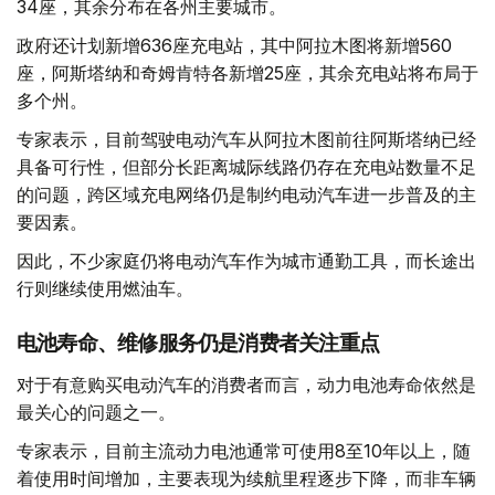
34座，其余分布在各州主要城市。
政府还计划新增636座充电站，其中阿拉木图将新增560
座，阿斯塔纳和奇姆肯特各新增25座，其余充电站将布局于
多个州。
专家表示，目前驾驶电动汽车从阿拉木图前往阿斯塔纳已经
具备可行性，但部分长距离城际线路仍存在充电站数量不足
的问题，跨区域充电网络仍是制约电动汽车进一步普及的主
要因素。
因此，不少家庭仍将电动汽车作为城市通勤工具，而长途出
行则继续使用燃油车。
电池寿命、维修服务仍是消费者关注重点
对于有意购买电动汽车的消费者而言，动力电池寿命依然是
最关心的问题之一。
专家表示，目前主流动力电池通常可使用8至10年以上，随
着使用时间增加，主要表现为续航里程逐步下降，而非车辆