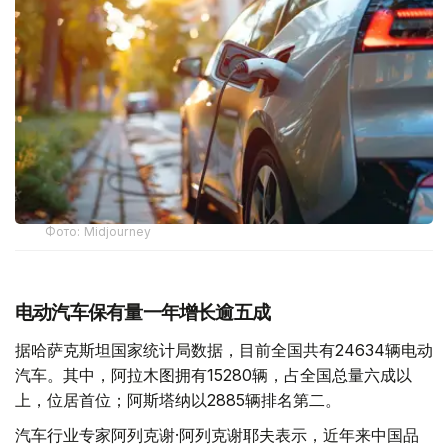
Фото: Midjourney
电动汽车保有量一年增长逾五成
据哈萨克斯坦国家统计局数据，目前全国共有24634辆电动
汽车。其中，阿拉木图拥有15280辆，占全国总量六成以
上，位居首位；阿斯塔纳以2885辆排名第二。
汽车行业专家阿列克谢·阿列克谢耶夫表示，近年来中国品