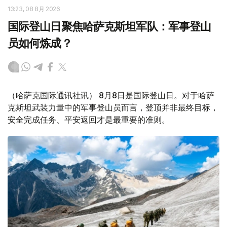
13:23, 08 8月 2026
国际登山日聚焦哈萨克斯坦军队：军事登山
员如何炼成？
（哈萨克国际通讯社讯） 8月8日是国际登山日。对于哈萨
克斯坦武装力量中的军事登山员而言，登顶并非最终目标，
安全完成任务、平安返回才是最重要的准则。