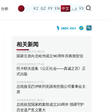
KZ
QZ
РУ
EN
中文
ق ز
ЎЗ
分析
相关新闻
2026年8月7日 18:54
国家元首向北哈州成立90周年庆典致贺信
2026年8月5日 17:45
托卡耶夫选集《公正社会——真诚之言》正
式出版
2026年8月5日 17:13
总统接见巴伊铁列克国有控股公司董事会主
席
2026年8月5日 16:51
总统祝贺国家档案馆成立20周年 强调守护
历史遗产意义重大