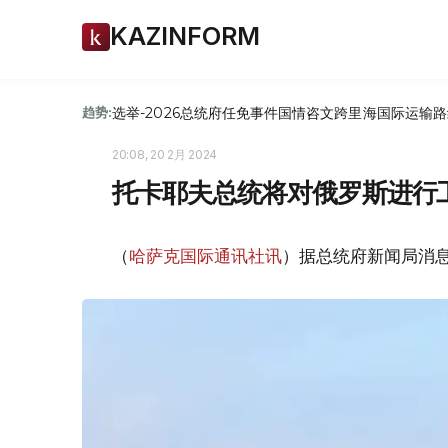
KAZINFORM
选举-2026
总统府
任免
事件
国情咨文
跨里海国际运输路
趋势:
20:08, 20 2月 2024
托卡耶夫总统将对俄罗斯进行
（
哈萨克国际通讯社讯
）据总统府新闻局消