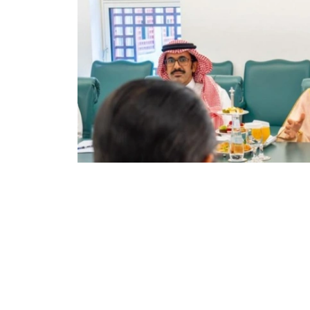
Фото: Сыртқы істер министрлігі
双方还商讨了即将举行的高级别和高级别双边活