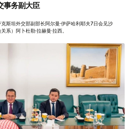
交事务副大臣
克斯坦外交部副部长阿尔曼·伊萨哈利耶夫7日会见沙
关系）阿卜杜勒·拉赫曼·拉西。