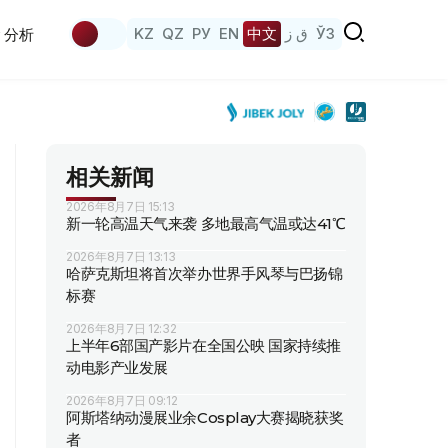
KZ
QZ
РУ
EN
中文
ق ز
ЎЗ
分析
相关新闻
2026年8月7日 15:13
新一轮高温天气来袭 多地最高气温或达41℃
2026年8月7日 13:13
哈萨克斯坦将首次举办世界手风琴与巴扬锦
标赛
2026年8月7日 12:32
上半年6部国产影片在全国公映 国家持续推
动电影产业发展
2026年8月7日 09:12
阿斯塔纳动漫展业余Cosplay大赛揭晓获奖
者