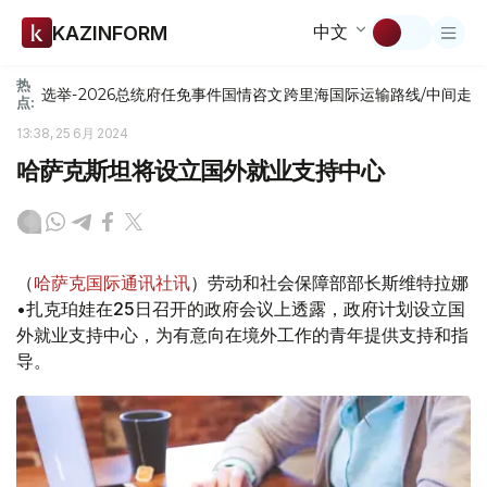
中文
KAZINFORM
热
选举-2026
总统府
任免
事件
国情咨文
跨里海国际运输路线/中间走
点:
13:38, 25 6月 2024
哈萨克斯坦将设立国外就业支持中心
（
哈萨克国际通讯社讯
）劳动和社会保障部部长斯维特拉娜
•扎克珀娃在25日召开的政府会议上透露，政府计划设立国
外就业支持中心，为有意向在境外工作的青年提供支持和指
导。