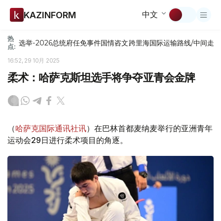
中文
KAZINFORM
热
选举-2026
总统府
任免
事件
国情咨文
跨里海国际运输路线/中间走
点:
16:52, 29 10月 2025
柔术：哈萨克斯坦选手将争夺亚青会金牌
（
哈萨克国际通讯社讯
）在巴林首都麦纳麦举行的亚洲青年
运动会29日进行柔术项目的角逐。