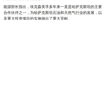
能源部长指出，埃克森美孚多年来一直是哈萨克斯坦的主要
合作伙伴之一，为哈萨克斯坦石油和天然气行业的发展，以
及重大投资项目的实施做出了重大贡献。
Фото: Энергетика министрлігі
双方确认有意继续开展建设性互动，同时尊重双方在所有共
同关心的相关问题上已达成的协议和承诺。