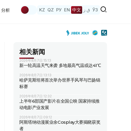
KZ
QZ
РУ
EN
中文
ق ز
ЎЗ
分析
相关新闻
2026年8月7日 15:13
新一轮高温天气来袭 多地最高气温或达41℃
2026年8月7日 13:13
哈萨克斯坦将首次举办世界手风琴与巴扬锦
标赛
2026年8月7日 12:32
上半年6部国产影片在全国公映 国家持续推
动电影产业发展
2026年8月7日 09:12
阿斯塔纳动漫展业余Cosplay大赛揭晓获奖
者