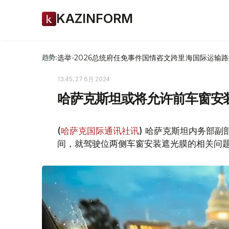
KAZINFORM
选举-2026
总统府
任免
事件
国情咨文
跨里海国际运输路
趋势:
13:45, 27 6月 2024
哈萨克斯坦或将允许前车窗安
(
哈萨克国际通讯社讯
) 哈萨克斯坦内务部副
间，就驾驶位两侧车窗安装遮光膜的相关问