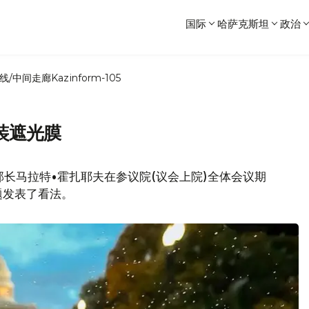
国际
哈萨克斯坦
政治
线/中间走廊
Kazinform-105
装遮光膜
部长马拉特•霍扎耶夫在参议院(议会上院)全体会议期
题发表了看法。