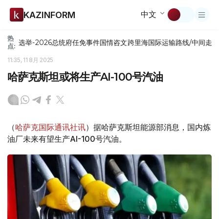
中文
KAZINFORM
热
选举-2026
总统府
任免
事件
国情咨文
跨里海国际运输路线/中间走
点:
11:35, 11 8月 2025
哈萨克斯坦或将生产AI-100号汽油
（
哈萨克国际通讯社讯
）据哈萨克斯坦能源部消息，国内炼
油厂未来有望生产AI-100号汽油。