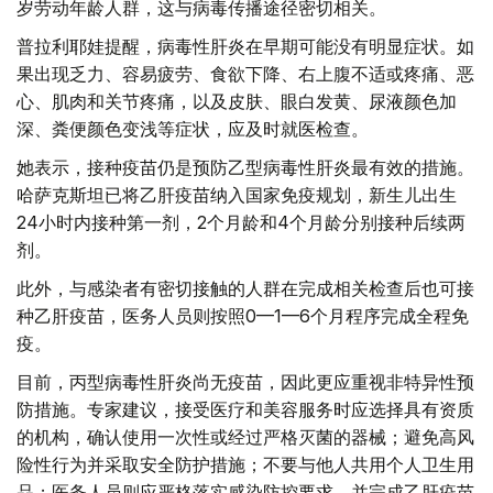
岁劳动年龄人群，这与病毒传播途径密切相关。
普拉利耶娃提醒，病毒性肝炎在早期可能没有明显症状。如
果出现乏力、容易疲劳、食欲下降、右上腹不适或疼痛、恶
心、肌肉和关节疼痛，以及皮肤、眼白发黄、尿液颜色加
深、粪便颜色变浅等症状，应及时就医检查。
她表示，接种疫苗仍是预防乙型病毒性肝炎最有效的措施。
哈萨克斯坦已将乙肝疫苗纳入国家免疫规划，新生儿出生
24小时内接种第一剂，2个月龄和4个月龄分别接种后续两
剂。
此外，与感染者有密切接触的人群在完成相关检查后也可接
种乙肝疫苗，医务人员则按照0—1—6个月程序完成全程免
疫。
目前，丙型病毒性肝炎尚无疫苗，因此更应重视非特异性预
防措施。专家建议，接受医疗和美容服务时应选择具有资质
的机构，确认使用一次性或经过严格灭菌的器械；避免高风
险性行为并采取安全防护措施；不要与他人共用个人卫生用
品；医务人员则应严格落实感染防控要求，并完成乙肝疫苗