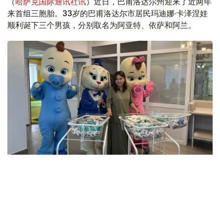
（
哈萨克国际通讯社讯
）近日，巴甫洛达尔州迎来了近两年
来首组三胞胎。33岁的巴甫洛达尔市居民玛迪娜·卡泽涅娃
顺利诞下三个男孩，分别取名为阿亚特、依萨和阿兰。
Фото: Артем Викторов/Kazinform
据医护人员介绍，三名新生儿中，两名男婴出生时体重超过
2公斤，另一名男婴体重约1.5公斤。由于体重相对较轻，目