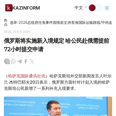
中文
KAZINFORM
热
选举-2026
总统府
任免
事件
国情咨文
跨里海国际运输路线/中间走
点:
18:42, 20 5月 2026
俄罗斯将实施新入境规定 哈公民赴俄需提前
72小时提交申请
（
哈萨克国际通讯社讯
）哈萨克斯坦外交部新闻发言人叶尔
兰·杰特巴耶夫20日表示，俄罗斯方面针对计划入境的哈萨
克斯坦公民新增了一系列补充入境要求。