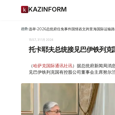
KAZINFORM
选举-2026
总统府
任免
事件
国情咨文
跨里海国际运输路
趋势:
15:57, 31 1月 2024
托卡耶夫总统接见巴伊铁列克
（
哈萨克国际通讯社讯
）据总统府新闻局消息
见巴伊铁列克国有控股公司董事会主席努尔兰