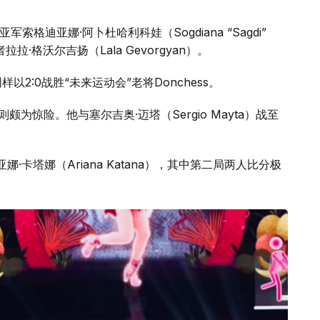
赛事亚军索格迪亚娜·阿卜杜哈利科娃（Sogdiana “Sagdi”
者拉拉·格沃尔吉扬（Lala Gevorgyan）。
）同样以2:0战胜“未来运动会”老将Donchess。
战则颇为惊险。他与塞尔吉奥·迈塔（Sergio Mayta）战至
阿丽亚娜·卡塔娜（Ariana Katana），其中第二局两人比分极