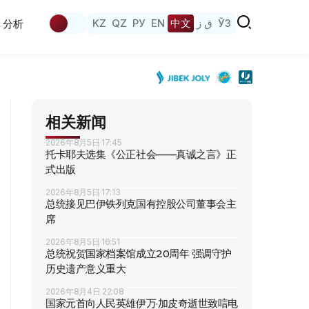
KZ
QZ
РУ
EN
中文
ق ز
ЎЗ
分析
相关新闻
2026年8月5日 17:45
托卡耶夫选集《公正社会——真诚之言》正
式出版
2026年8月5日 17:13
总统接见巴伊铁列克国有控股公司董事会主
席
2026年8月5日 16:51
总统祝贺国家档案馆成立20周年 强调守护
历史遗产意义重大
2026年8月4日 22:08
国家元首向人民英雄伊万·加皮奇逝世致唁电