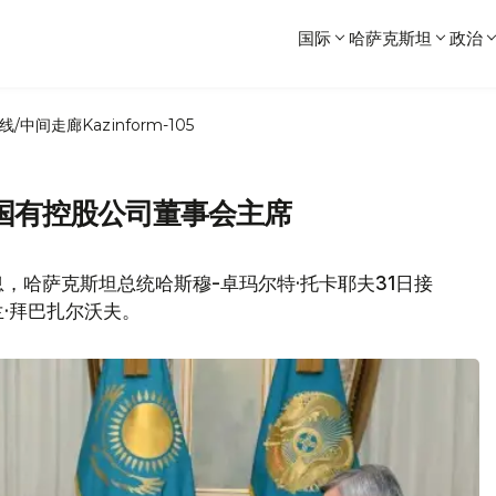
国际
哈萨克斯坦
政治
线/中间走廊
Kazinform-105
国有控股公司董事会主席
，哈萨克斯坦总统哈斯穆-卓玛尔特·托卡耶夫31日接
·拜巴扎尔沃夫。