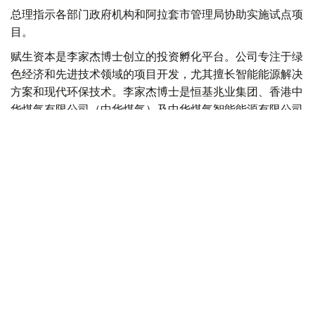
总理指示各部门政府机构和阿拉套市管理局协助实施试点项
目。
赋生资本是李家杰博士创立的投资孵化平台。公司专注于绿
色经济和先进技术领域的项目开发，尤其擅长智能能源解决
方案和现代环保技术。李家杰博士是恒基兆业集团、香港中
华煤气有限公司（中华煤气）及中华煤气智能能源有限公司
的董事会主席，这三家公司的股票均在香港联合交易所上
市。
哈萨克斯坦与中国
中国
哈萨克斯坦
交通
投资
木合塔尔 哈力木拉
编译
16:17, 04 8月 2026
哈萨克斯坦副外长会见中国驻哈大使